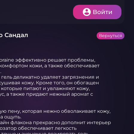
Войти
го Сандал
Вернуться
 Toraine эффективно решает проблемы, 
комфортом кожи, а также обеспечивает 


гель деликатно удаляет загрязнения и 
сушивая кожу. Кроме того, он обогащен 
которые питают и увлажняют кожу, 
ус, а также придают нежный аромат с 
ую пену, которая нежно обволакивает кожу, 
а ощупь.

айн флакона прекрасно дополнит интерьер 
озатор обеспечивает легкость 
точно и экономно дозировать гель. 