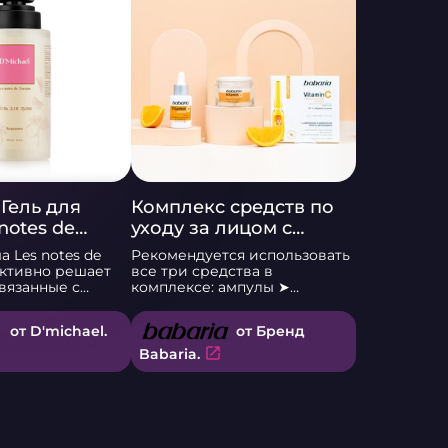
 Гель для
Комплекс средств по
notes de
уходу за лицом с
ергамот
Витамином С от
а Les notes de
Рекомендуется использовать
испанского бренда
ективно решает
все три средства в
вязанные с
комплексе: ампулы ➤
Babaria
 дискомфортом
сыворотка ➤ крем BABARIA
же обеспечивает
ампулированная сыворотка
от D'michael.
от Бренд
ход и очищение.
для лица с антиоксидантным
ягкой формуле,
коктейлем Vitamin С -
open_in_new
Babaria.
тно удаляет
стимулирует выработку
 и остатки
коллагена, участвует в
не пересушивая
синтезе гиалуроновой
того, он
кислоты, служит
атуральными
профилактикой морщин и
, которые питают
увядания кожи. Придаёт