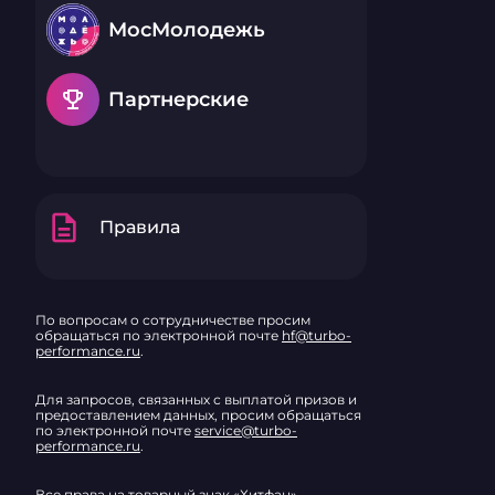
уменьшается
МосМолодежь
морщин, заломов. 
действующи
масло авокад
витамин А, Е
emoji_events
Партнерские
кислота, экс
арники горн
(корень), ромашки. 
Glycerin, Pers
Steareth-21, 
Liquidum, D-p
Palmitate, S
description
Правила
Tocopheryl Ac
Montana Flow
Glycyrrhiza G
Chamomilla R
Extract, Phen
Acrylates/C10
По вопросам о сотрудничестве просим
Crosspolymer
обращаться по электронной почте
hf@turbo-
Parfum, Meth
performance.ru
.
Ethylparaben,
Butylparaben
Для запросов, связанных с выплатой призов и
Citronellol, H
предоставлением данных, просим обращаться
Geraniol, Pot
по электронной почте
service@turbo-
Linalool, Sod
performance.ru
.
Citral, Isoeug
Все права на товарный знак «Хитфан»