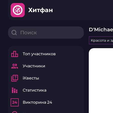
Хитфан
D'Michae
Красота и 
leaderboard
Топ участников
group
Участники
quiz
iКвесты
stacked_bar_chart
Статистика
24
Викторина 24