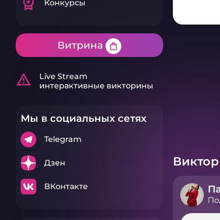
workspace_premium
Конкурсы
Витрина
shopping_bag
warning_amber
Live Stream
интерактивные викторины
Мы в социальных сетях
Telegram
Викто
Дзен
ВКонтакте
По