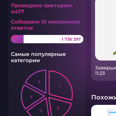
Проведено викторин:
4477
Собираем 10 миллионов
ответов
1 736 297
Самые популярные
категории
Заверше
11:23
5
1
Похожи
4
2
3