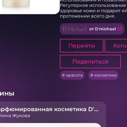
Регулярное использование г
здоровье кожи и подарит е
протяжении всего дня.
open_in_new
от D'michael
Перейти
Копи
Поделиться
Поделиться
красота
косметика
рины
Парфюмированная косметика D'michael. С заботой о себе
лина Жукова