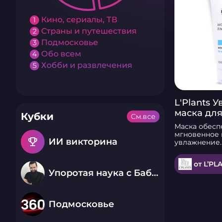
Кино, сериалы, ТВ
1
Страны и путешествия
2
Подмосковье
3
Обо всем
4
Хобби и развлечения
5
L'Plants
маска для
Кубки
См.все
Маска обесп
мгновенное 
emoji_events
ИИ викторина
увлажнение.
Восстанавли
баланс, сни
от L’PL
раздражение
Упоротая наука с Бабаем Лютым
шелушение 
Успокаивае
кожу, в том 
солнечных о
Подмосковье
результате 
сияющей и у
улучшается е