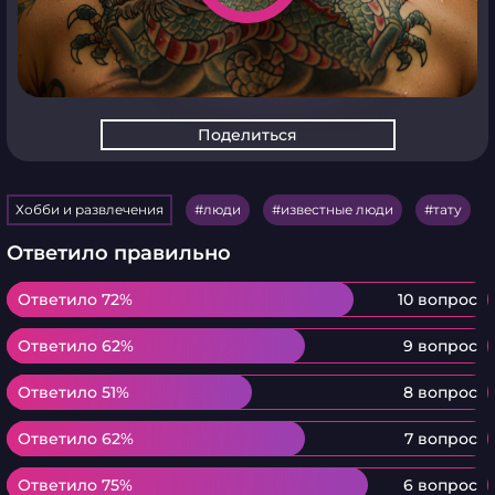
Поделиться
Хобби и развлечения
люди
известные люди
тату
Ответило правильно
Ответило 72%
Ответило 72%
10 вопрос
Ответило 62%
Ответило 62%
9 вопрос
Ответило 51%
Ответило 51%
8 вопрос
Ответило 62%
Ответило 62%
7 вопрос
Ответило 75%
Ответило 75%
6 вопрос