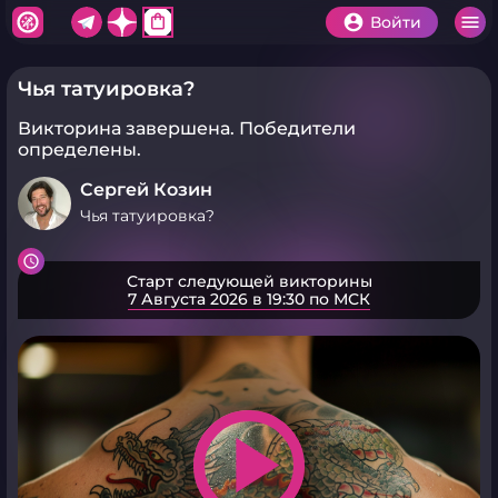
shopping_bag
Войти
Чья татуировка?
Викторина завершена.
Победители
определены.
Сергей Козин
Чья татуировка?
Старт следующей викторины
7 Августа 2026 в 19:30 по МСК
play_arrow