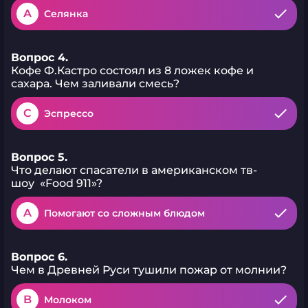
A
Селянка
Вопрос 4.
Кофе Ф.Кастро состоял из 8 ложек кофе и
сахара. Чем заливали смесь?
C
Эспрессо
Вопрос 5.
Что делают спасатели в американском тв-
шоу «Food 911»?
A
Помогают со сложным блюдом
Вопрос 6.
Чем в Древней Руси тушили пожар от молнии?
B
Молоком