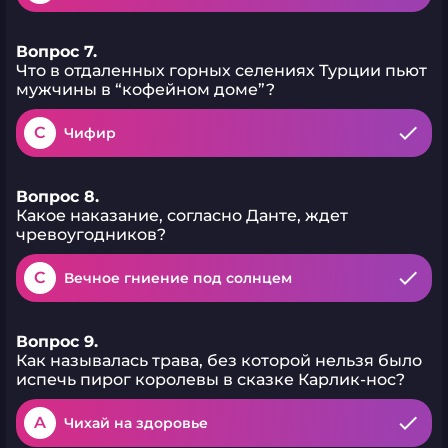
Вопрос 7.
Что в отдаленных горных селениях Турции пьют
мужчины в “кофейном доме”?
C
Чифир
Вопрос 8.
Какое наказание, согласно Данте, ждет
чревоугодников?
C
Вечное гниение под солнцем
Вопрос 9.
Как называлась трава, без которой нельзя было
испечь пирог королевы в сказке Карлик-нос?
A
Чихай на здоровье