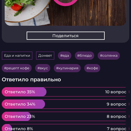
Поделиться
Еда и напитки
Домвет
еда
блюдо
солянка
рецепт кофе
вкус
кулинария
кофе
Ответило правильно
Ответило 35%
Ответило 35%
10 вопрос
Ответило 34%
Ответило 34%
9 вопрос
Ответило 23%
Ответило 23%
8 вопрос
Ответило 8%
Ответило 8%
7 вопрос