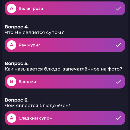
A
Белая роза
Вопрос 4.
Что НЕ является супом?
A
Рау муонг
Вопрос 5.
Как называется блюдо, запечатлённое на фото?
B
Банх ми
Вопрос 6.
Чем является блюдо «Че»?
A
Сладким супом