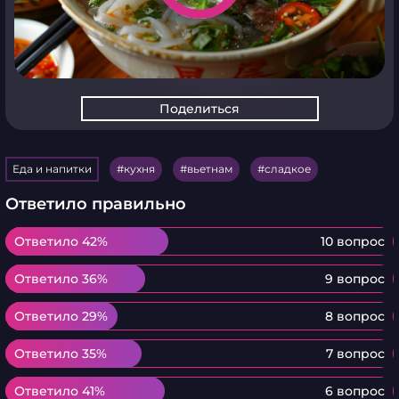
Поделиться
Еда и напитки
кухня
вьетнам
сладкое
Ответило правильно
Ответило 42%
Ответило 42%
10 вопрос
Ответило 36%
Ответило 36%
9 вопрос
Ответило 29%
Ответило 29%
8 вопрос
Ответило 35%
Ответило 35%
7 вопрос
Ответило 41%
Ответило 41%
6 вопрос