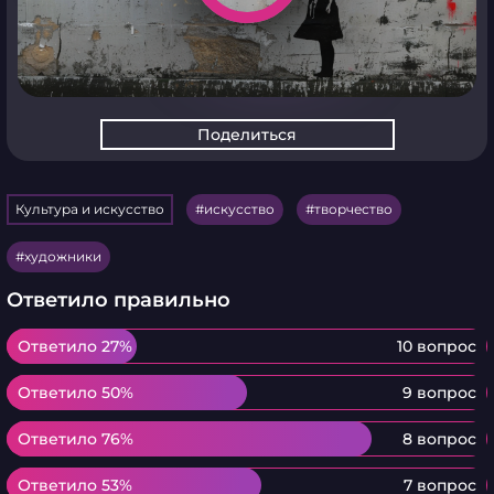
Поделиться
Культура и искусство
искусство
творчество
художники
Ответило правильно
Ответило 27%
Ответило 27%
10 вопрос
Ответило 50%
Ответило 50%
9 вопрос
Ответило 76%
Ответило 76%
8 вопрос
Ответило 53%
Ответило 53%
7 вопрос