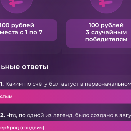
100 рублей
100 рублей
 места с 1 по 7
3 случайным
победителям
ьные ответы
1.
Каким по счёту был август в первоначально
стым
2.
Что, по одной из легенд, было создано в авгу
терброд (сэндвич)