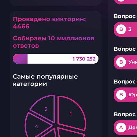
Вопрос 
Проведено викторин:
4466
B
3
Собираем 10 миллионов
ответов
Вопрос 
1 730 252
B
Ун
Самые популярные
Вопрос 
категории
B
Юр
5
1
Вопрос 
4
A
Де