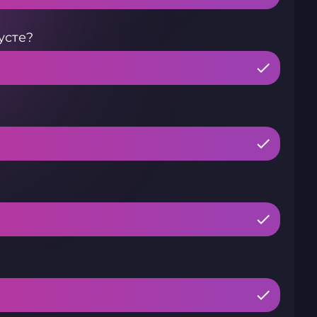
усте?