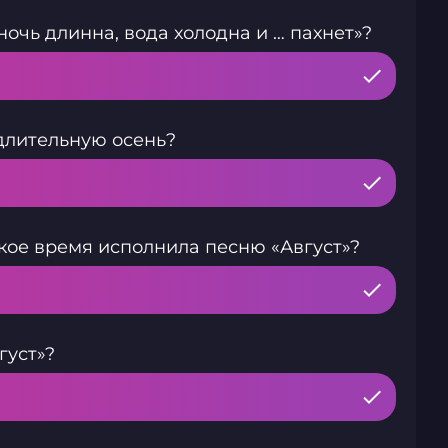
очь длинна, вода холодна и … пахнет»?
длительную осень?
ское время исполнила песню «Август»?
густ»?