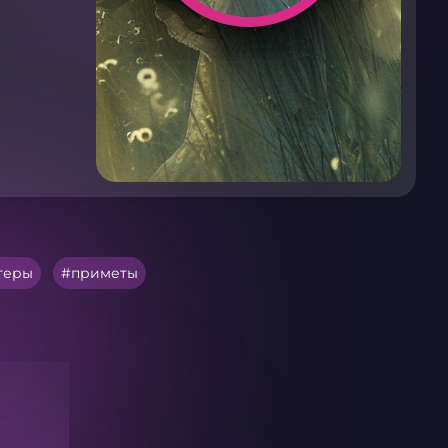
теры
приметы