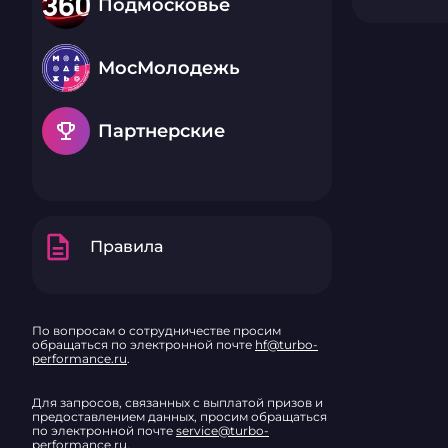
Подмосковье
МосМолодежь
emoji_events
Партнерские
description
Правила
По вопросам о сотрудничестве просим
обращаться по электронной почте
hf@turbo-
performance.ru
.
Для запросов, связанных с выплатой призов и
предоставлением данных, просим обращаться
по электронной почте
service@turbo-
performance.ru
.