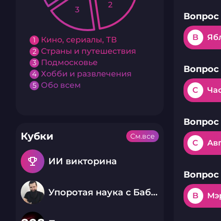
2
3
Вопрос 
B
Яб
Кино, сериалы, ТВ
1
Страны и путешествия
2
Подмосковье
3
Вопрос 
Хобби и развлечения
4
Обо всем
5
C
Ча
Вопрос 
Кубки
См.все
C
Авг
emoji_events
ИИ викторина
Вопрос 
Упоротая наука с Бабаем Лютым
B
Мэ