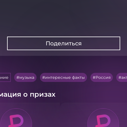
Поделиться
ание
музыка
интересные факты
Россия
ак
ация о призах