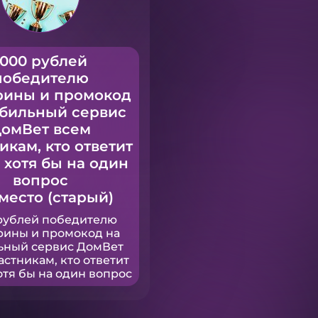
1000 рублей
победителю
рины и промокод
обильный сервис
омВет всем
икам, кто ответит
 хотя бы на один
вопрос
 место (старый)
рублей победителю
рины и промокод на
ьный сервис ДомВет
астникам, кто ответит
отя бы на один вопрос