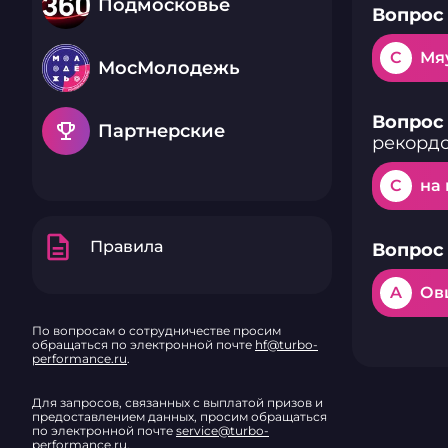
Подмосковье
Вопрос 
C
Мя
МосМолодежь
Вопрос 
emoji_events
Партнерские
рекордо
C
на
description
Правила
Вопрос 
A
Ов
По вопросам о сотрудничестве просим
обращаться по электронной почте
hf@turbo-
performance.ru
.
Для запросов, связанных с выплатой призов и
предоставлением данных, просим обращаться
по электронной почте
service@turbo-
performance.ru
.