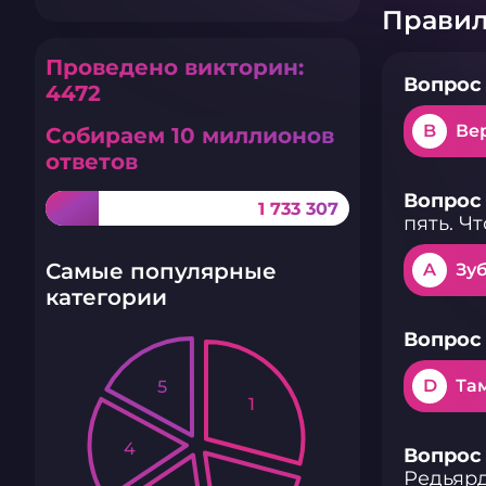
Правил
Проведено викторин:
Вопрос 
4472
B
Ве
Собираем 10 миллионов
ответов
Вопрос 
1 733 307
пять. Ч
Самые популярные
A
Зу
категории
Вопрос 
D
Та
5
1
4
Вопрос 
Редьяр