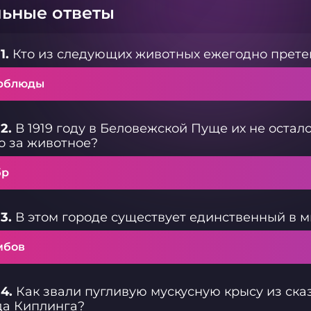
ьные ответы
1.
Кто из следующих животных ежегодно прете
рблюды
2.
В 1919 году в Беловежской Пуще их не осталос
то за животное?
бр
3.
В этом городе существует единственный в м
мбов
4.
Как звали пугливую мускусную крысу из ска
да Киплинга?