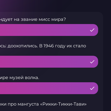
ндует на звание мисс мира?
ь: доохотились. В 1946 году их стало
ире музей волка.
зки про мангуста «Рикки-Тикки-Тави»