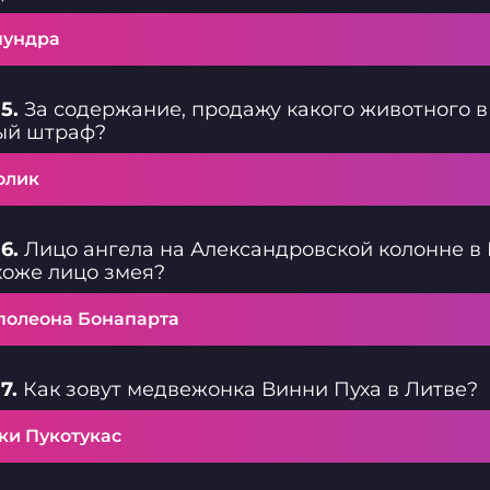
чундра
5.
За содержание, продажу какого животного в
ый штраф?
олик
6.
Лицо ангела на Александровской колонне в П
хоже лицо змея?
полеона Бонапарта
7.
Как зовут медвежонка Винни Пуха в Литве?
ки Пукотукас