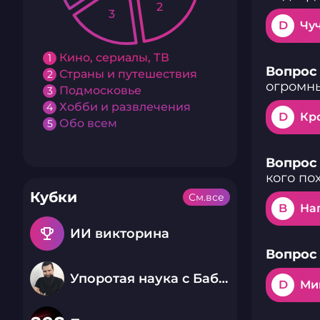
2
3
D
Чу
Кино, сериалы, ТВ
1
Вопрос 
Страны и путешествия
2
огромн
Подмосковье
3
Хобби и развлечения
4
D
Кр
Обо всем
5
Вопрос 
кого по
Кубки
См.все
B
На
emoji_events
ИИ викторина
Вопрос 
Упоротая наука с Бабаем Лютым
D
Ми