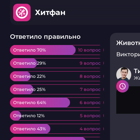
Хитфан
Ответило правильно
Живот
Ответило 70%
Ответило 70%
10 вопрос
10 вопрос
Виктор
Ответило 29%
Ответило 29%
9 вопрос
9 вопрос
Т
Ответило 22%
Ответило 22%
8 вопрос
8 вопрос
Ж
Ответило 25%
Ответило 25%
7 вопрос
7 вопрос
Ответило 64%
Ответило 64%
6 вопрос
6 вопрос
Ответило 12%
Ответило 12%
5 вопрос
5 вопрос
Ответило 43%
Ответило 43%
4 вопрос
4 вопрос