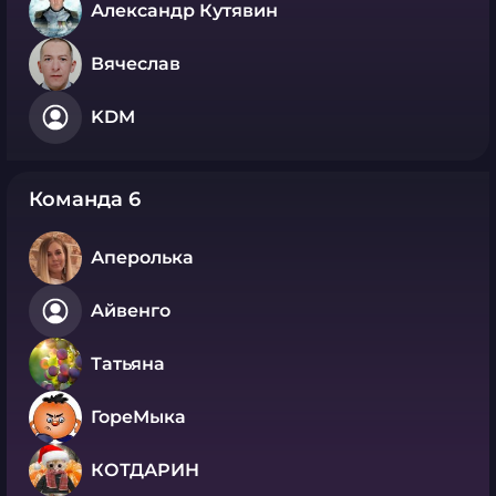
Александр Кутявин
Вячеслав
KDM
Команда 6
Аперолька
Aйвенго
Татьяна
ГореМыка
КОТДАРИН