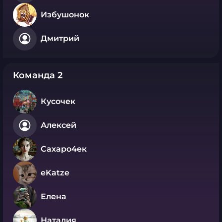
Избушонок
Дмитрий
Команда 2
Кусочек
Алексей
Сахаро4ек
eKatze
Елена
Наталия