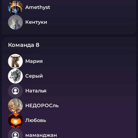
Amethyst
Кентуки
Команда 8
Мария
Серый
Наталья
НЕДОРОСль
Любовь
маманджан