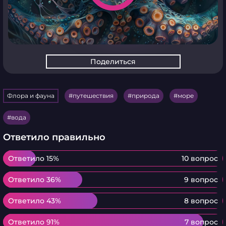
Поделиться
Флора и фауна
путешествия
природа
море
вода
Ответило правильно
Ответило 15%
Ответило 15%
10 вопрос
Ответило 36%
Ответило 36%
9 вопрос
Ответило 43%
Ответило 43%
8 вопрос
Ответило 91%
Ответило 91%
7 вопрос