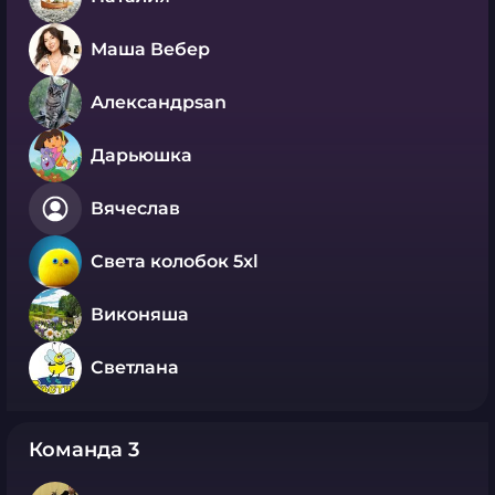
Маша Вебер
Александрsan
Дарьюшка
Вячеслав
Света колобок 5xl
Виконяша
Светлана
Команда 3