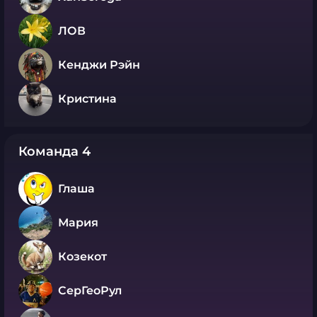
ЛОВ
Кенджи Рэйн
Кристина
Команда 4
Глаша
Мария
Козекот
СерГеоРул