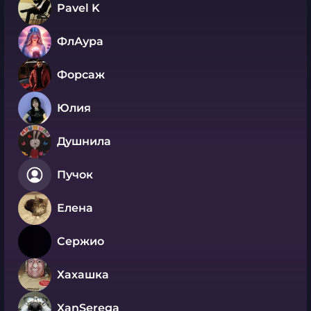
Pavel K
ФлАура
Форсаж
Юлия
Душнила
Пучок
Елена
Сержио
Хахашка
XanSerega