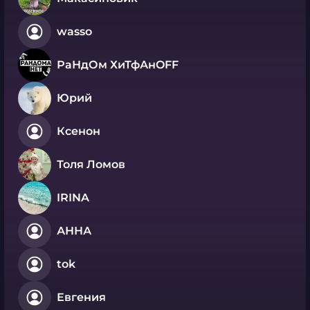
wasso
РаНдОм ХиТфАнOFF
Юрий
Ксенон
Толя Ломов
IRINA
АННА
tok
Евгения