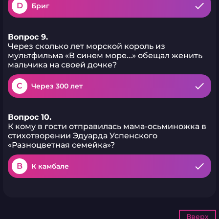
D
Бриг
Вопрос 9.
Через сколько лет морской король из
мультфильма «В синем море…» обещал женить
мальчика на своей дочке?
C
Через 300 лет
Вопрос 10.
К кому в гости отправилась мама-осьминожка в
стихотворении Эдуарда Успенского
«Разноцветная семейка»?
B
К камбале
Вверх