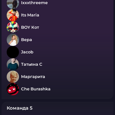
Ixxxthreeme
Its Maria
BOY Кот
Вера
Jacob
Татьяна С
Маргарита
Che Burashka
Команда 5