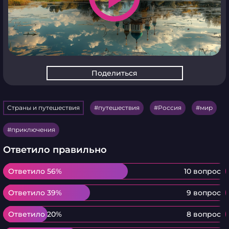
Поделиться
Страны и путешествия
путешествия
Россия
мир
приключения
Ответило правильно
Ответило 56%
Ответило 56%
10 вопрос
Ответило 39%
Ответило 39%
9 вопрос
Ответило 20%
Ответило 20%
8 вопрос