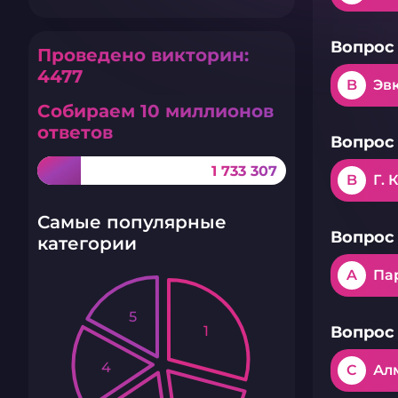
Вопрос 
Проведено викторин:
4477
B
Эв
Собираем 10 миллионов
ответов
Вопрос 
1 733 307
B
Г. 
Самые популярные
Вопрос 
категории
A
Па
5
1
Вопрос 
4
C
Ал