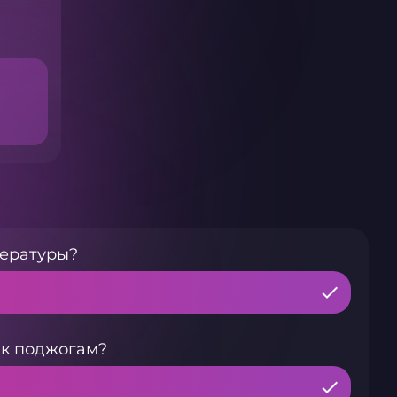
пературы?
 к поджогам?