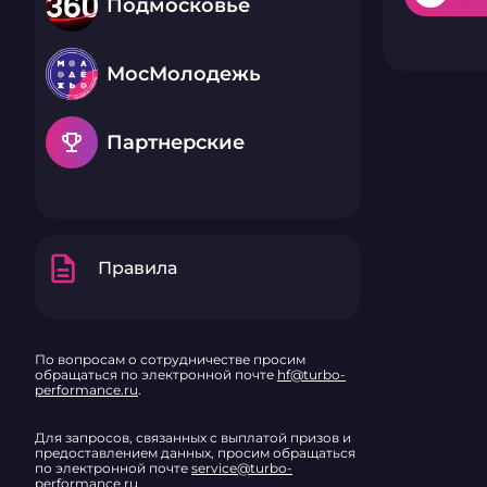
Подмосковье
МосМолодежь
emoji_events
Партнерские
description
Правила
По вопросам о сотрудничестве просим
обращаться по электронной почте
hf@turbo-
performance.ru
.
Для запросов, связанных с выплатой призов и
предоставлением данных, просим обращаться
по электронной почте
service@turbo-
performance.ru
.