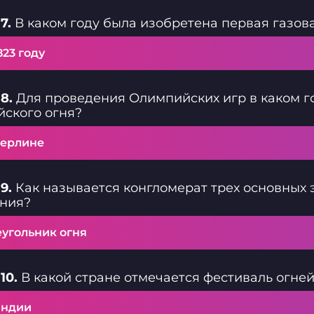
7.
В каком году была изобретена первая газов
823 году
8.
Для проведения Олимпийских игр в каком г
ского огня?
Берлине
9.
Как называется конгломерат трех основных
ания?
еугольник огня
10.
В какой стране отмечается фестиваль огне
Индии