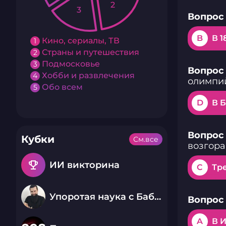
2
3
Вопрос 
B
В 1
Кино, сериалы, ТВ
1
Страны и путешествия
2
Подмосковье
3
Вопрос 
Хобби и развлечения
4
олимпий
Обо всем
5
D
В 
Вопрос 
Кубки
См.все
возгор
emoji_events
ИИ викторина
C
Тр
Упоротая наука с Бабаем Лютым
Вопрос 
A
В 