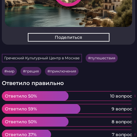
Поделиться
Греческий Культурный Центр в Москве
путешествия
мир
греция
приключения
Ответило правильно
Ответило 50%
Ответило 50%
10 вопрос
Ответило 59%
Ответило 59%
9 вопрос
Ответило 50%
Ответило 50%
8 вопрос
Ответило 37%
Ответило 37%
7 вопрос