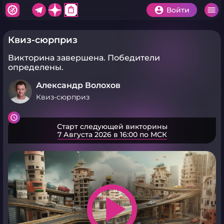
shopping_bag
Войти
Квиз-сюрприз
Викторина завершена.
Победители
определены.
Александр Волохов
Квиз-сюрприз
Старт следующей викторины
7 Августа 2026 в 16:00 по МСК
play_arrow