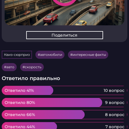
Поделиться
Квиз-сюрприз
автомобили
интересные факты
авто
скорость
Ответило правильно
Ответило 41%
Ответило 41%
10 вопрос
Ответило 80%
Ответило 80%
9 вопрос
Ответило 66%
Ответило 66%
8 вопрос
Ответило 44%
Ответило 44%
7 вопрос