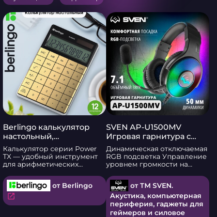
Berlingo калькулятор
SVEN AP-U1500MV
настольный,
Игровая гарнитура с
электронный для офиса
RGB подсветкой и
Калькулятор серии Power
Динамическая отключаемая
и школы
виртуальным звуком 7.1
TX — удобный инструмент
RGB подсветка Управление
для арифметических
уровнем громкости на
вычислений в школе и
кабеле Кнопка вкл/выкл
университете. Товар
микрофона на кабеле
от Berlingo
от ТМ SVEN.
прослужит долго благодаря
Кнопка вкл/выкл подсветки
двойному питанию и
на кабеле Характеристики:
Акустика, компьютерная
open_in_new
автоматическому
Чувствительность
периферия, гаджеты для
выключению. Подходит для
наушников, дБ: 115 ± 3
геймеров и силовое