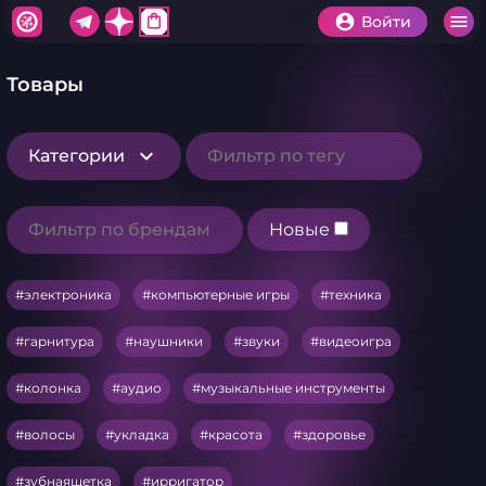
shopping_bag
Войти
Товары
Категории
Новые
электроника
компьютерные игры
техника
гарнитура
наушники
звуки
видеоигра
колонка
аудио
музыкальные инструменты
волосы
укладка
красота
здоровье
зубнаящетка
ирригатор