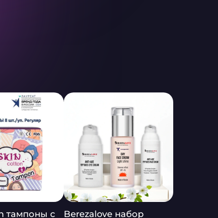
on тампоны с
Berezalove набор