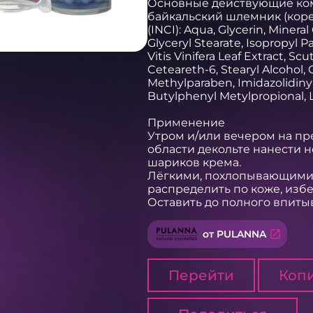
Основные действующие комп
байкальский шлемник (корен
(INCI): Aqua, Glycerin, Mineral
Glyceryl Stearate, Isopropyl P
Vitis Vinifera Leaf Extract, Scu
Ceteareth-6, Stearyl Alcohol,
Methylparaben, Imidazolidinyl 
Butylphenyl Metylpropional, Lin
Применение

Утром и/или вечером на пр
области декольте нанести н
шариков крема.

Лёгкими, похлопывающими
распределить по коже, избег
Оставить до полного впитыв
open_in_new
от PULANNA
Перейти
Копи