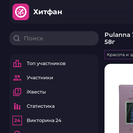
Хитфан
Pulanna
58г
Красота и 
leaderboard
Топ участников
group
Участники
quiz
iКвесты
stacked_bar_chart
Статистика
24
Викторина 24