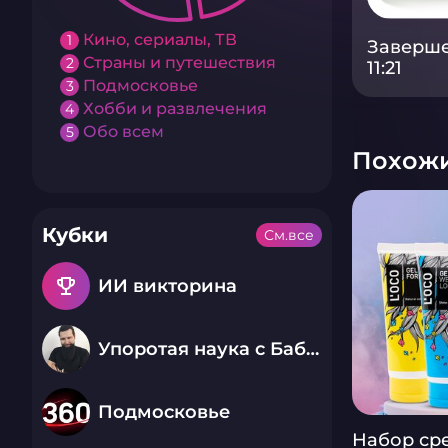
Кино, сериалы, ТВ
1
Заверше
Страны и путешествия
2
11:21
Подмосковье
3
Хобби и развлечения
4
Обо всем
5
Похожи
Кубки
См.все
emoji_events
ИИ викторина
Упоротая наука с Бабаем Лютым
Подмосковье
Набор ср