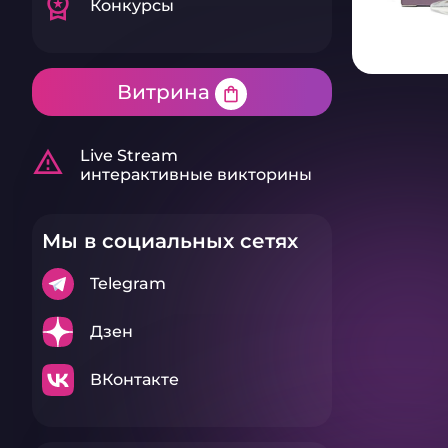
workspace_premium
Конкурсы
Витрина
shopping_bag
warning_amber
Live Stream
интерактивные викторины
Мы в социальных сетях
Telegram
Дзен
ВКонтакте