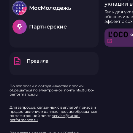
укладки в
МосМолодежь
сербског
Гель для укл
L’OCO
обеспечивае
эффект с со
emoji_events
эластичност
Партнерские
сухих, повр
о
окрашенных,
вьющихся, н
open_in_new
локонов. Пан
средства пит
служит термоз
description
для укладки
Правила
«мокрых вол
создать стр
стойкую укл
обладает лёг
не утяжеляет
По вопросам о сотрудничестве просим
сохраняет п
обращаться по электронной почте
hf@turbo-
ухоженный вид. Во
performance.ru
.
укладки - и
решение дл
отдельных п
Для запросов, связанных с выплатой призов и
склеивания 
предоставлением данных, просим обращаться
по электронной почте
service@turbo-
его помощь
performance.ru
.
сохранить п
эластичность
составе сре
Все права на товарный знак «Хитфан»