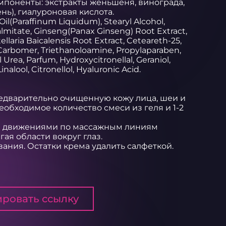
оненты: экстракты женьшеня, винограда, 
ь), гиалуроновая кислота.

 Oil(Paraffinum Liquidum), Stearyl Alcohol, 
almitate, Ginseng(Panax Ginseng) Root Extract, 
tellaria Baicalensis Root Extract, Ceteareth-25, 
 Carbomer, Triethanoloamine, Propylaparaben, 
Urea, Parfum, Hydroxycitronellal, Geraniol, 
alool, Citronellol, Hyaluronic Acid.

едварительно очищенную кожу лица, шеи и 
еобходимое количество смеси из геля и 1-2 
 движениями по массажным линиям 
ая области вокруг глаз.

ания. Остатки крема удалить салфеткой.
ровать ссылку