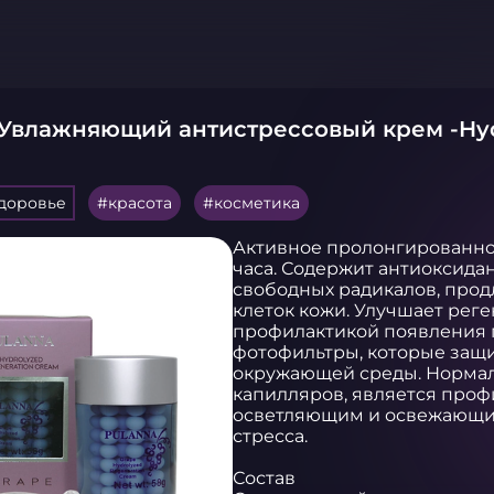
 Увлажняющий антистрессовый крем -Hyd
здоровье
красота
косметика
Активное пролонгированное
часа. Содержит антиоксидан
свободных радикалов, прод
клеток кожи. Улучшает реге
профилактикой появления 
фотофильтры, которые защи
окружающей среды. Нормал
капилляров, является проф
осветляющим и освежающим 
стресса.

Состав
