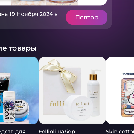
на 19 Ноября 2024 в
Повтор
е товары
едств для
Follioli набор
Skin cott