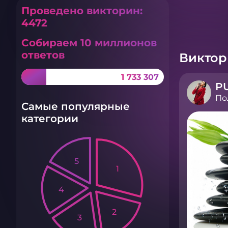
Проведено викторин:
4472
Собираем 10 миллионов
ответов
Викто
1 733 307
По
Самые популярные
категории
5
1
4
2
3