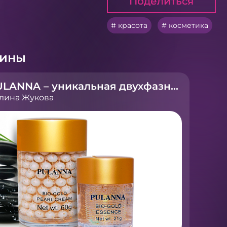
Поделиться
Поделиться
красота
косметика
рины
PULANNA – уникальная двухфазная косметика
лина Жукова