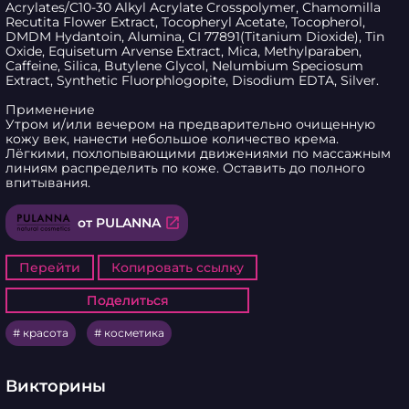
Acrylates/C10-30 Alkyl Acrylate Crosspolymer, Chamomilla 
Recutita Flower Extract, Tocopheryl Acetate, Tocopherol, 
DMDM Hydantoin, Alumina, CI 77891(Titanium Dioxide), Tin 
Oxide, Equisetum Arvense Extract, Mica, Methylparaben, 
Caffeine, Silica, Butylene Glycol, Nelumbium Speciosum 
Extract, Synthetic Fluorphlogopite, Disodium EDTA, Silver.

Применение

Утром и/или вечером на предварительно очищенную 
кожу век, нанести небольшое количество крема.

Лёгкими, похлопывающими движениями по массажным 
линиям распределить по коже. Оставить до полного 
впитывания.
open_in_new
от PULANNA
Перейти
Копировать ссылку
Поделиться
Поделиться
красота
косметика
Викторины