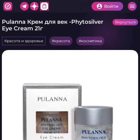
shopping_bag
Войти
Pulanna Крем для век -Phytosilver
Вернуться
Eye Cream 21г
Красота и здоровье
красота
косметика