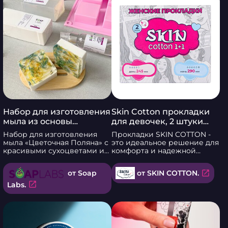
Набор для изготовления
Skin Cotton прокладки
мыла из основы
для девочек, 2 штуки
"Полевые цветы" от Soap
(ночь и день), sanitary
Набор для изготовления
Прокладки SKIN COTTON -
Labs
padds
мыла «Цветочная Поляна» с
это идеальное решение для
красивыми сухоцветами и
комфорта и надежной
ароматом календулы - это
защиты во время месячных.
прекрасный способ делать
В упаковке 2 прокладки!
open_in_new
от Soap
от SKIN COTTON.
индивидуальные и
Каждая прокладка имеет
неповторимые мыльные
оптимальную длину и
open_in_new
Labs.
изделия для ухода за телом.
ширину, чтобы обеспечить
В наборе есть все
максимальную защиту и
необходимое для создания
комфорт. Ультратонкий
ароматного мыла: мыльная
дизайн делает прокладку
основа, сухоцветы
почти незаметной под