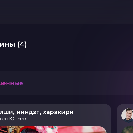
ины (4)
шенные
йши, ниндзя, харакири
тон Юрьев