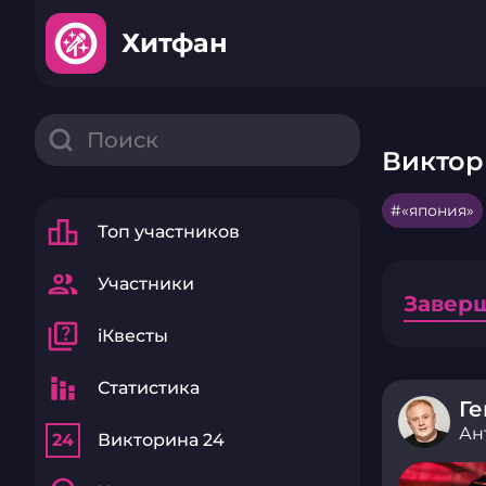
Хитфан
Виктор
«япония»
leaderboard
Топ участников
group
Участники
Завер
quiz
iКвесты
stacked_bar_chart
Статистика
Ге
Ан
24
Викторина 24