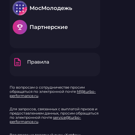
МосМолодежь
emoji_events
Партнерские
description
Правила
По вопросам о сотрудничестве просим
обращаться по электронной почте
hf@turbo-
performance.ru
.
Для запросов, связанных с выплатой призов и
предоставлением данных, просим обращаться
по электронной почте
service@turbo-
performance.ru
.
Все права на товарный знак «Хитфан»