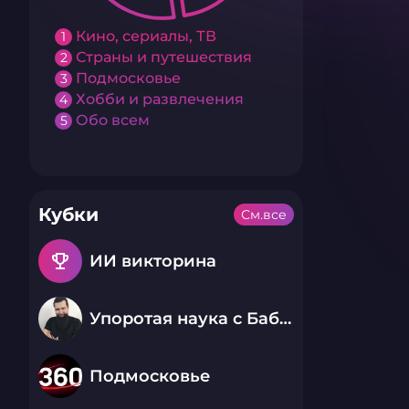
Кино, сериалы, ТВ
1
Страны и путешествия
2
Подмосковье
3
Хобби и развлечения
4
Обо всем
5
Кубки
См.все
emoji_events
ИИ викторина
Упоротая наука с Бабаем Лютым
Подмосковье