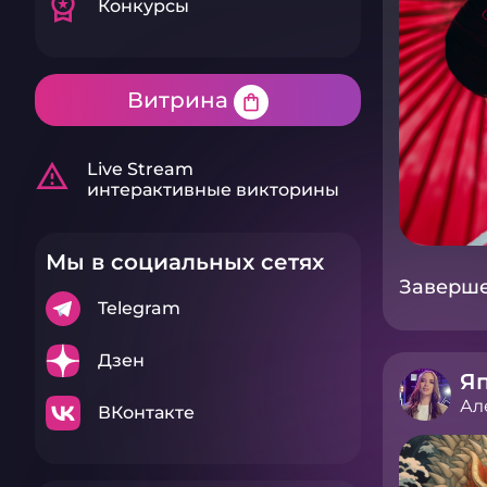
workspace_premium
Конкурсы
Витрина
shopping_bag
warning_amber
Live Stream
интерактивные викторины
Мы в социальных сетях
Завершен
Telegram
Дзен
Я
Ал
ВКонтакте