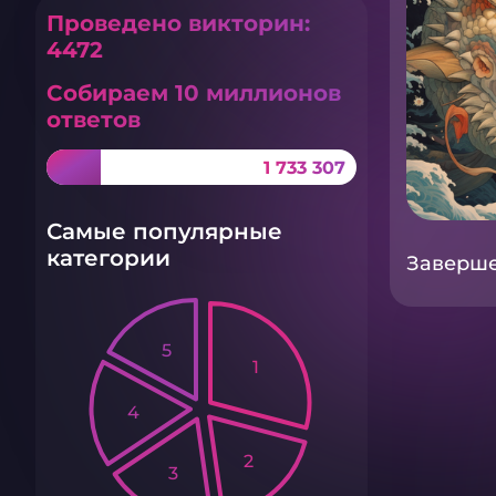
Проведено викторин:
4472
Собираем 10 миллионов
ответов
1 733 307
Самые популярные
категории
Завершен
5
1
4
2
3