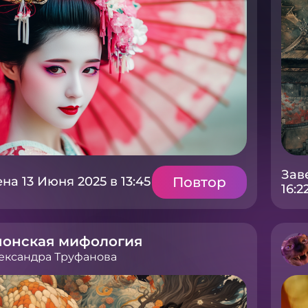
Зав
Повтор
а 13 Июня 2025 в 13:45
16:2
понская мифология
ександра Труфанова