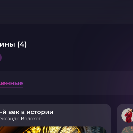
ины (4)
шенные
-й век в истории
ександр Волохов