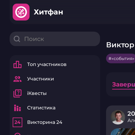
Хитфан
Виктор
«события»
leaderboard
Топ участников
group
Участники
Завер
quiz
iКвесты
stacked_bar_chart
Статистика
20
Ал
24
Викторина 24