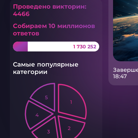
Проведено викторин:
4466
Собираем 10 миллионов
ответов
1 730 252
Самые популярные
Заверше
категории
18:47
5
1
4
2
3