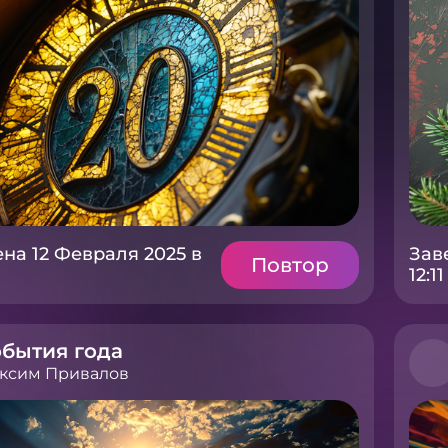
на 12 Февраля 2025 в
Зав
Повтор
12:11
бытия года
ксим Привалов