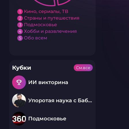
Кино, сериалы, ТВ
1
Страны и путешествия
2
Подмосковье
3
Хобби и развлечения
4
Обо всем
5
Кубки
См.все
emoji_events
ИИ викторина
Упоротая наука с Бабаем Лютым
Подмосковье