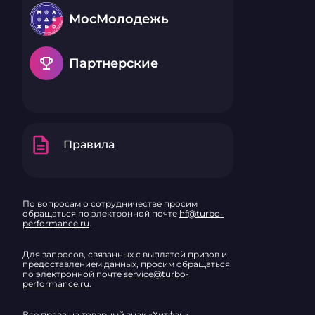
МосМолодежь
emoji_events
Партнерские
description
Правила
По вопросам о сотрудничестве просим
обращаться по электронной почте
hf@turbo-
performance.ru
.
Для запросов, связанных с выплатой призов и
предоставлением данных, просим обращаться
по электронной почте
service@turbo-
performance.ru
.
Все права на товарный знак «Хитфан»