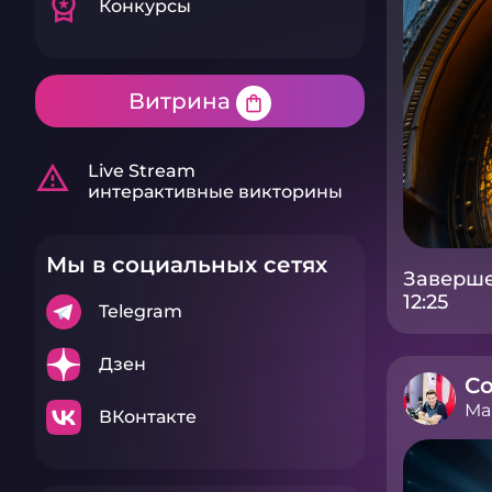
workspace_premium
Конкурсы
Витрина
shopping_bag
warning_amber
Live Stream
интерактивные викторины
Мы в социальных сетях
Заверше
12:25
Telegram
Дзен
Со
Ма
ВКонтакте