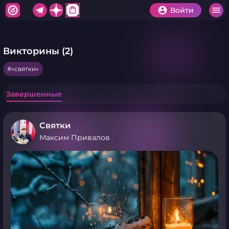
shopping_bag
Войти
Викторины (2)
«святки»
Завершенные
Святки
Максим Привалов