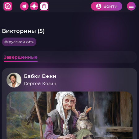
shopping_bag
Войти
Викторины (5)
«русский хит»
Завершенные
Бабки Ёжки
Сергей Козин