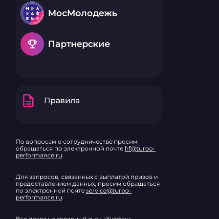
МосМолодежь
emoji_events
Партнерские
description
Правила
По вопросам о сотрудничестве просим
обращаться по электронной почте
hf@turbo-
performance.ru
.
Для запросов, связанных с выплатой призов и
предоставлением данных, просим обращаться
по электронной почте
service@turbo-
performance.ru
.
Все права на товарный знак «Хитфан»