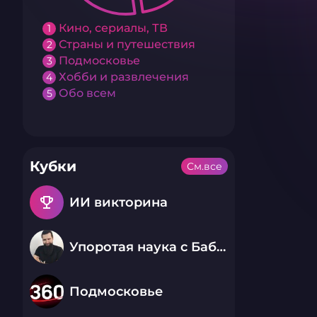
Кино, сериалы, ТВ
1
Страны и путешествия
2
Подмосковье
3
Хобби и развлечения
4
Обо всем
5
Кубки
См.все
emoji_events
ИИ викторина
Упоротая наука с Бабаем Лютым
Подмосковье