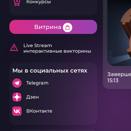
workspace_premium
Конкурсы
Витрина
shopping_bag
warning_amber
Live Stream
интерактивные викторины
Мы в социальных сетях
Заверше
15:13
Telegram
Дзен
ВКонтакте