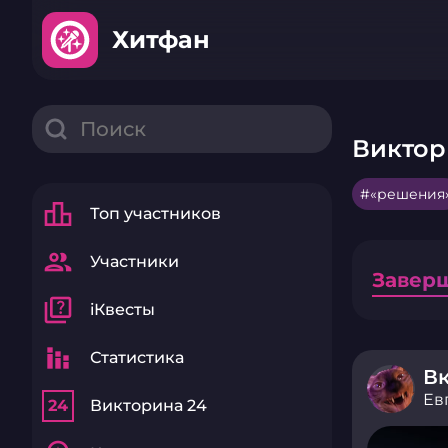
Хитфан
Виктор
«решения
leaderboard
Топ участников
group
Участники
Завер
quiz
iКвесты
stacked_bar_chart
Статистика
Вк
Ев
24
Викторина 24