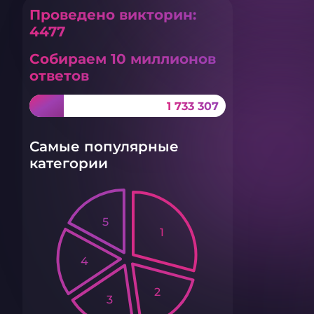
Проведено викторин:
4477
Собираем 10 миллионов
ответов
1 733 307
Самые популярные
категории
5
1
4
2
3