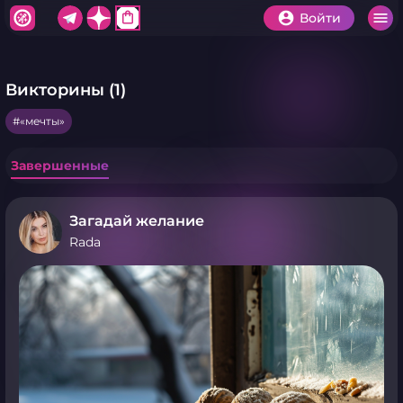
shopping_bag
Войти
Викторины (1)
«мечты»
Завершенные
Загадай желание
Rada