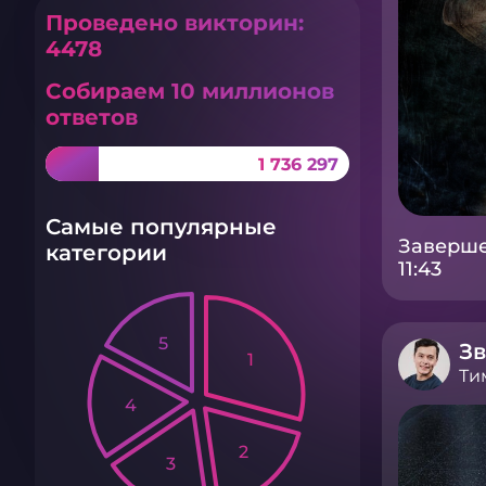
Проведено викторин:
4478
Собираем 10 миллионов
ответов
1 736 297
Самые популярные
Заверше
категории
11:43
5
Зв
1
Ти
4
2
3