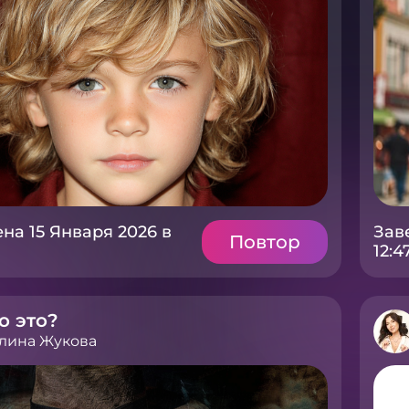
на 15 Января 2026 в
Зав
Повтор
12:4
о это?
лина Жукова