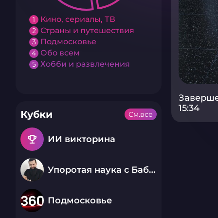
Кино, сериалы, ТВ
1
Страны и путешествия
2
Подмосковье
3
Обо всем
4
Хобби и развлечения
5
Заверше
15:34
Кубки
См.все
emoji_events
ИИ викторина
Упоротая наука с Бабаем Лютым
Подмосковье