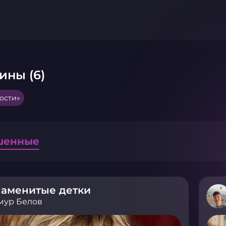
ины (6)
ости»
шенные
наменитые детки
мур Белов