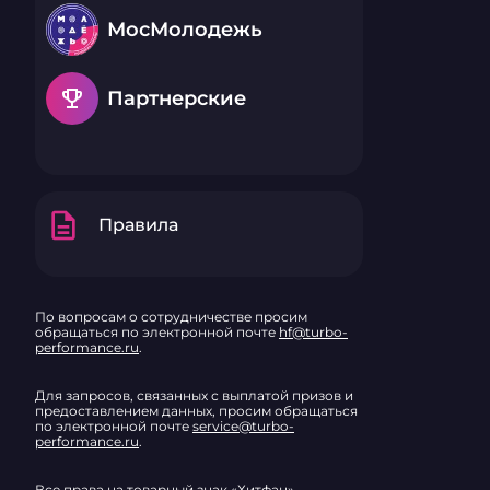
МосМолодежь
emoji_events
Партнерские
description
Правила
По вопросам о сотрудничестве просим
обращаться по электронной почте
hf@turbo-
performance.ru
.
Для запросов, связанных с выплатой призов и
предоставлением данных, просим обращаться
по электронной почте
service@turbo-
performance.ru
.
Все права на товарный знак «Хитфан»