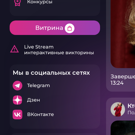
workspace_premium
Конкурсы
Витрина
shopping_bag
warning_amber
Live Stream
интерактивные викторины
Мы в социальных сетях
Заверше
13:24
Telegram
Дзен
Кт
По
ВКонтакте