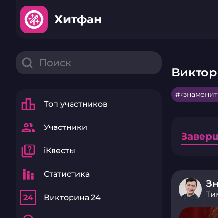
Хитфан
Виктор
«знаменит
leaderboard
Топ участников
group
Участники
Завер
quiz
iКвесты
stacked_bar_chart
Статистика
З
Ти
24
Викторина 24