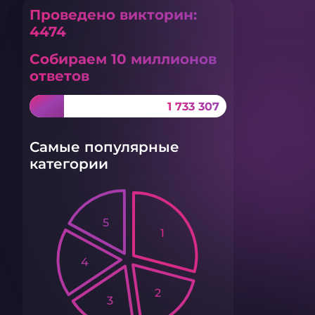
Проведено викторин:
4474
Собираем 10 миллионов
ответов
1 733 307
Самые популярные
категории
5
1
4
2
3