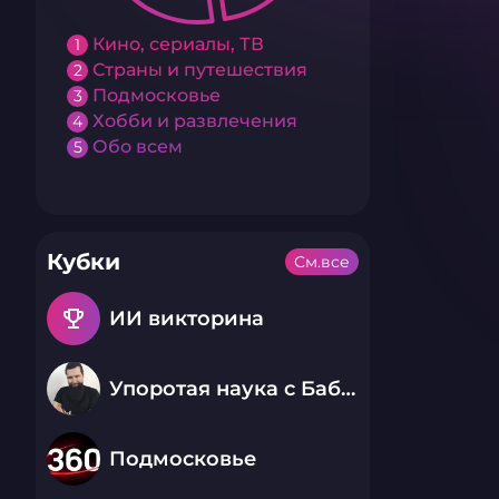
Кино, сериалы, ТВ
1
Страны и путешествия
2
Подмосковье
3
Хобби и развлечения
4
Обо всем
5
Кубки
См.все
emoji_events
ИИ викторина
Упоротая наука с Бабаем Лютым
Подмосковье