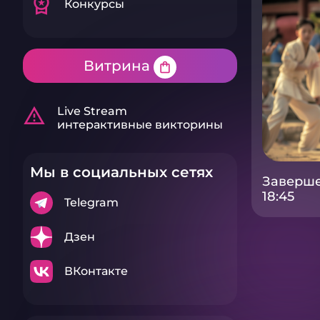
workspace_premium
Конкурсы
Витрина
shopping_bag
warning_amber
Live Stream
интерактивные викторины
Мы в социальных сетях
Заверше
18:45
Telegram
Дзен
ВКонтакте