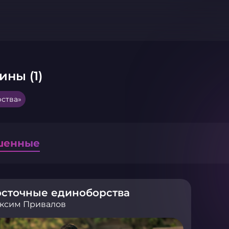
ины (1)
ства»
шенные
осточные единоборства
ксим Привалов