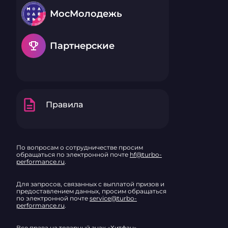
МосМолодежь
emoji_events
Партнерские
description
Правила
По вопросам о сотрудничестве просим
обращаться по электронной почте
hf@turbo-
performance.ru
.
Для запросов, связанных с выплатой призов и
предоставлением данных, просим обращаться
по электронной почте
service@turbo-
performance.ru
.
Все права на товарный знак «Хитфан»