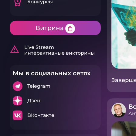
workspace_premium
Конкурсы
Витрина
shopping_bag
warning_amber
Live Stream
интерактивные викторины
Мы в социальных сетях
Завершен
Telegram
Дзен
В
Ан
ВКонтакте