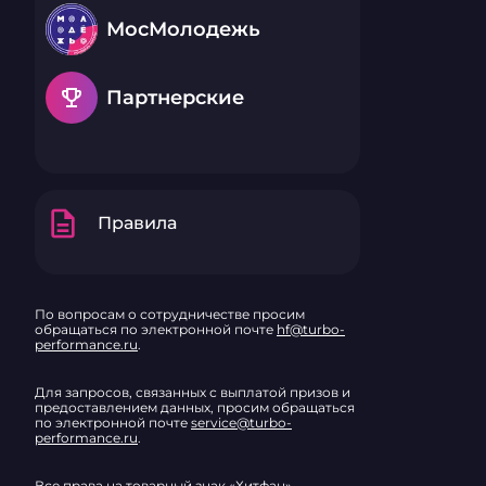
МосМолодежь
emoji_events
Партнерские
description
Правила
По вопросам о сотрудничестве просим
обращаться по электронной почте
hf@turbo-
performance.ru
.
Для запросов, связанных с выплатой призов и
предоставлением данных, просим обращаться
по электронной почте
service@turbo-
performance.ru
.
Все права на товарный знак «Хитфан»