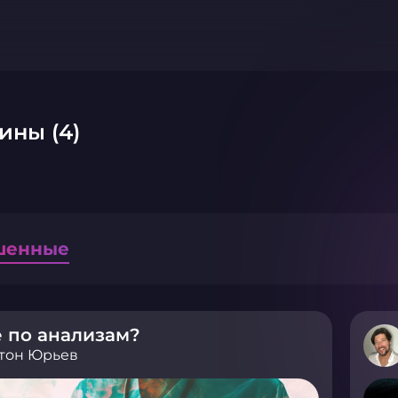
ины (4)
шенные
 по анализам?
тон Юрьев