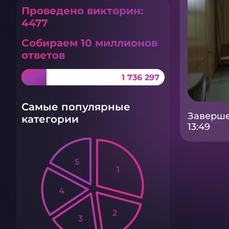
Проведено викторин:
4477
Собираем 10 миллионов
ответов
1 736 297
Самые популярные
Заверше
категории
13:49
5
1
4
2
3