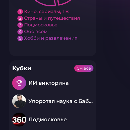
Кино, сериалы, ТВ
1
Страны и путешествия
2
Подмосковье
3
Обо всем
4
Хобби и развлечения
5
Кубки
См.все
emoji_events
ИИ викторина
Упоротая наука с Бабаем Лютым
Подмосковье