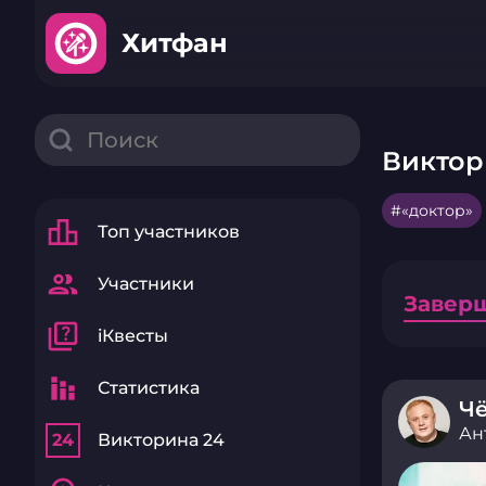
Хитфан
Виктор
«доктор»
leaderboard
Топ участников
group
Участники
Завер
quiz
iКвесты
stacked_bar_chart
Статистика
Чё
Ан
24
Викторина 24