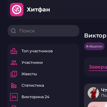
Хитфан
Виктор
«бьюти»
leaderboard
Топ участников
group
Участники
Завер
quiz
iКвесты
stacked_bar_chart
Статистика
Чт
По
24
Викторина 24