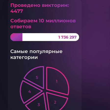
Проведено викторин:
4477
Собираем 10 миллионов
ответов
1 736 297
Самые популярные
категории
5
1
4
2
3