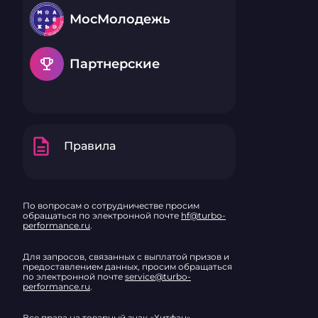
МосМолодежь
emoji_events
Партнерские
description
Правила
По вопросам о сотрудничестве просим
обращаться по электронной почте
hf@turbo-
performance.ru
.
Для запросов, связанных с выплатой призов и
предоставлением данных, просим обращаться
по электронной почте
service@turbo-
performance.ru
.
Все права на товарный знак «Хитфан»