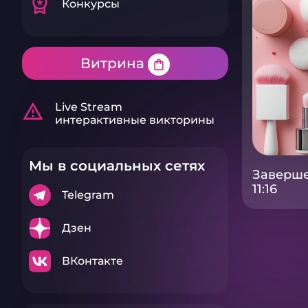
workspace_premium
Конкурсы
Витрина
shopping_bag
warning_amber
Live Stream
интерактивные викторины
Мы в социальных сетях
Заверше
11:16
Telegram
Дзен
ВКонтакте