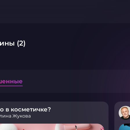
ины (2)
шенные
о в косметичке?
лина Жукова