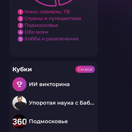
Кино, сериалы, ТВ
1
Страны и путешествия
2
Подмосковье
3
Обо всем
4
Хобби и развлечения
5
Кубки
См.все
emoji_events
ИИ викторина
Упоротая наука с Бабаем Лютым
Подмосковье