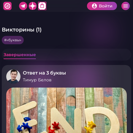
shopping_bag
Войти
Викторины (1)
«буквы»
Завершенные
Ответ на 3 буквы
Тимур Белов