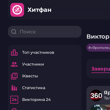
Хитфан
Виктор
«Ярополе
leaderboard
Топ участников
group
Участники
Завер
quiz
iКвесты
stacked_bar_chart
Статистика
Те
24
Викторина 24