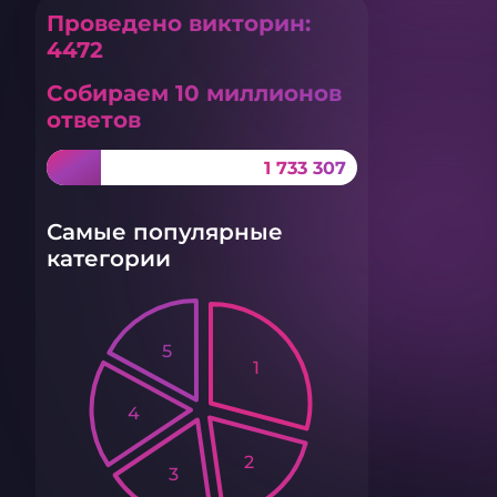
Проведено викторин:
4472
Собираем 10 миллионов
ответов
1 733 307
Самые популярные
категории
5
1
4
2
3