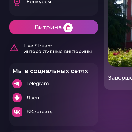
workspace_premium
Конкурсы
Витрина
shopping_bag
warning_amber
Live Stream
интерактивные викторины
Мы в социальных сетях
Завершен
Telegram
Дзен
ВКонтакте