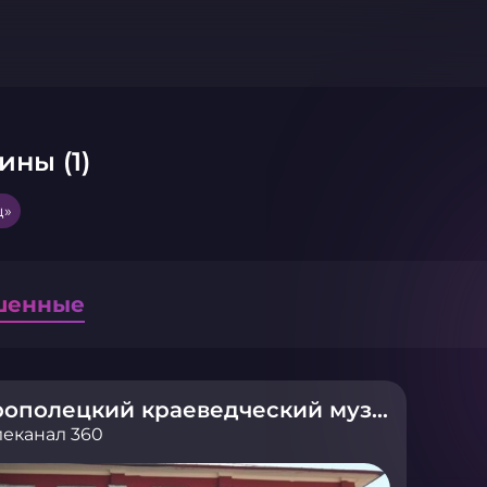
ины (1)
ц»
шенные
Ярополецкий краеведческий музей
леканал 360