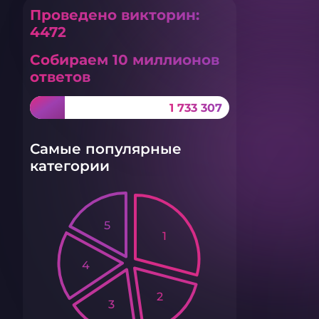
Проведено викторин:
4472
Собираем 10 миллионов
ответов
1 733 307
Самые популярные
категории
5
1
4
2
3