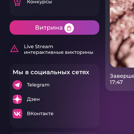
workspace_premium
Конкурсы
Витрина
shopping_bag
warning_amber
Live Stream
интерактивные викторины
Мы в социальных сетях
Заверше
17:47
Telegram
Дзен
ВКонтакте