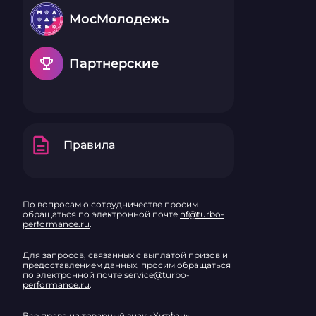
МосМолодежь
emoji_events
Партнерские
description
Правила
По вопросам о сотрудничестве просим
обращаться по электронной почте
hf@turbo-
performance.ru
.
Для запросов, связанных с выплатой призов и
предоставлением данных, просим обращаться
по электронной почте
service@turbo-
performance.ru
.
Все права на товарный знак «Хитфан»