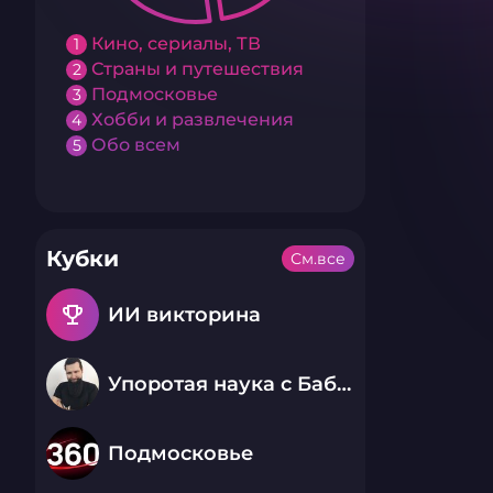
Кино, сериалы, ТВ
1
Страны и путешествия
2
Подмосковье
3
Хобби и развлечения
4
Обо всем
5
Кубки
См.все
emoji_events
ИИ викторина
Упоротая наука с Бабаем Лютым
Подмосковье