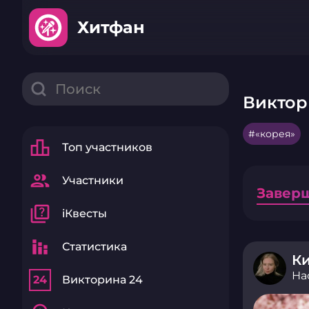
Хитфан
Виктор
«корея»
leaderboard
Топ участников
group
Участники
Завер
quiz
iКвесты
stacked_bar_chart
Статистика
К
На
24
Викторина 24