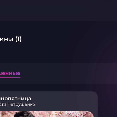
ины (1)
шенные
инопятница
стя Петрушенко