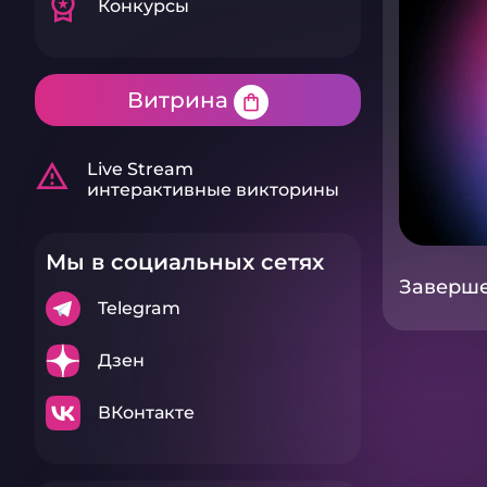
workspace_premium
Конкурсы
Витрина
shopping_bag
warning_amber
Live Stream
интерактивные викторины
Мы в социальных сетях
Завершен
Telegram
Дзен
ВКонтакте