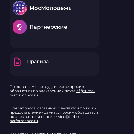
МосМолодежь
emoji_events
Партнерские
description
Правила
По вопросам о сотрудничестве просим
обращаться по электронной почте
hf@turbo-
performance.ru
.
Для запросов, связанных с выплатой призов и
предоставлением данных, просим обращаться
по электронной почте
service@turbo-
performance.ru
.
Все права на товарный знак «Хитфан»