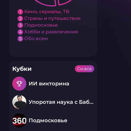
Кино, сериалы, ТВ
1
Страны и путешествия
2
Подмосковье
3
Хобби и развлечения
4
Обо всем
5
Кубки
См.все
emoji_events
ИИ викторина
Упоротая наука с Бабаем Лютым
Подмосковье