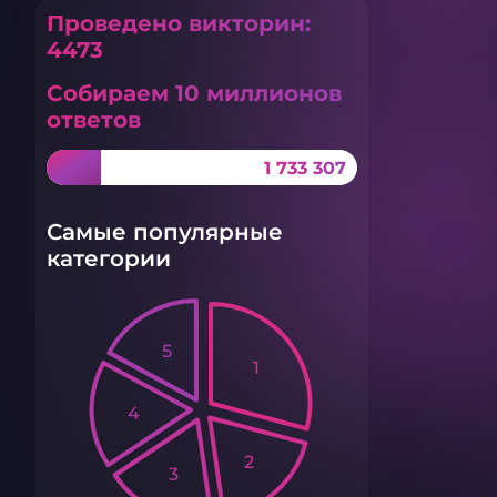
Проведено викторин:
4473
Собираем 10 миллионов
ответов
1 733 307
Самые популярные
категории
5
1
4
2
3