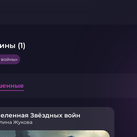
ины (1)
 войны»
шенные
селенная Звёздных войн
лина Жукова