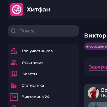
Хитфан
Виктор
«звездные
leaderboard
Топ участников
group
Участники
Завер
quiz
iКвесты
stacked_bar_chart
Статистика
В
По
24
Викторина 24