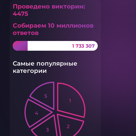
Проведено викторин:
4475
Собираем 10 миллионов
ответов
1 733 307
Самые популярные
категории
5
1
4
2
3