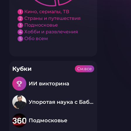
Кино, сериалы, ТВ
1
Страны и путешествия
2
Подмосковье
3
Хобби и развлечения
4
Обо всем
5
Кубки
См.все
emoji_events
ИИ викторина
Упоротая наука с Бабаем Лютым
Подмосковье