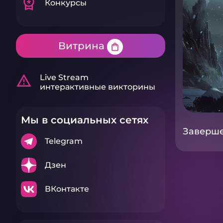
workspace_premium
Конкурсы
Витрина
shopping_bag
warning_amber
Live Stream
интерактивные викторины
Мы в социальных сетях
Завершен
Telegram
Дзен
ВКонтакте