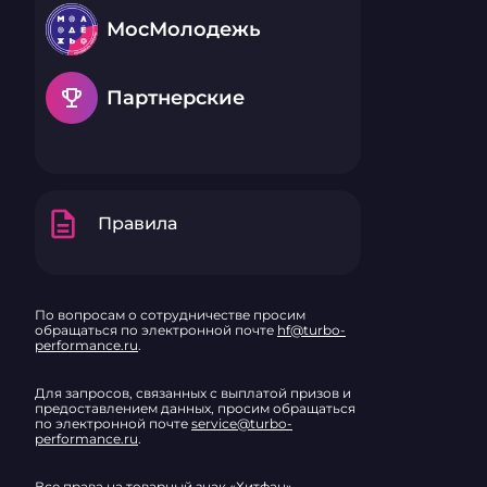
МосМолодежь
emoji_events
Партнерские
description
Правила
По вопросам о сотрудничестве просим
обращаться по электронной почте
hf@turbo-
performance.ru
.
Для запросов, связанных с выплатой призов и
предоставлением данных, просим обращаться
по электронной почте
service@turbo-
performance.ru
.
Все права на товарный знак «Хитфан»