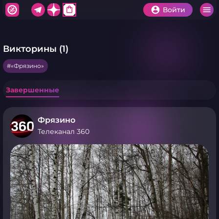
shopping_bag
Войти
Викторины (1)
«Фрязино»
Завершенные
Фрязино
Телеканал 360