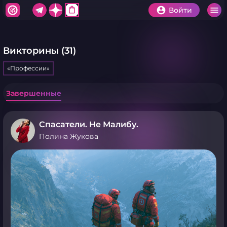
shopping_bag
Войти
Викторины (31)
«Профессии»
Завершенные
Спасатели. Не Малибу.
Полина Жукова