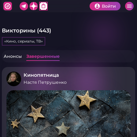
shopping_bag
Войти
Викторины (443)
«Кино, сериалы, ТВ»
Анонсы
Завершенные
Кинопятница
Настя Петрушенко