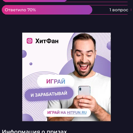
Ответило 70%
Ответило 70%
1 вопрос
Информация о призах