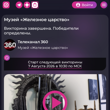
shopping_bag
Войти
Музей «Железное царство»
Викторина завершена.
Победители
определены.
Телеканал 360
Музей «Железное царство»
Старт следующей викторины
7 Августа 2026 в 10:30 по МСК
play_arrow