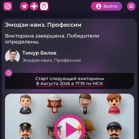
shopping_bag
Войти
Эмодзи-квиз. Профессии
Викторина завершена.
Победители
определены.
Тимур Белов
Эмодзи-квиз. Профессии
Старт следующей викторины
8 Августа 2026 в 17:19 по МСК
play_arrow