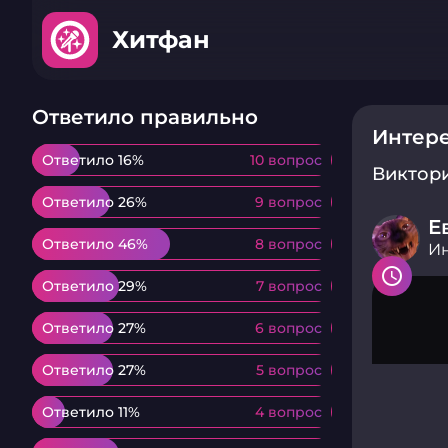
Хитфан
Ответило правильно
Интере
Ответило 16%
Ответило 16%
10 вопрос
10 вопрос
Виктор
Ответило 26%
Ответило 26%
9 вопрос
9 вопрос
Е
Ответило 46%
Ответило 46%
8 вопрос
8 вопрос
Ин
Ответило 29%
Ответило 29%
7 вопрос
7 вопрос
Ответило 27%
Ответило 27%
6 вопрос
6 вопрос
Ответило 27%
Ответило 27%
5 вопрос
5 вопрос
Ответило 11%
Ответило 11%
4 вопрос
4 вопрос