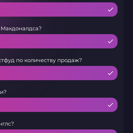
 Макдоналдса?
стфуд по количеству продаж?
ки?
нглс?