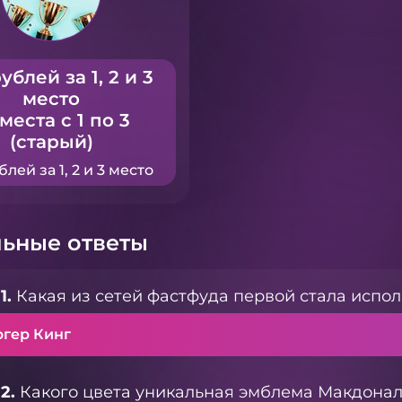
ублей за 1, 2 и 3
место
 места с 1 по 3
(старый)
блей за 1, 2 и 3 место
ьные ответы
1.
Какая из сетей фастфуда первой стала испо
ргер Кинг
2.
Какого цвета уникальная эмблема Макдоналд