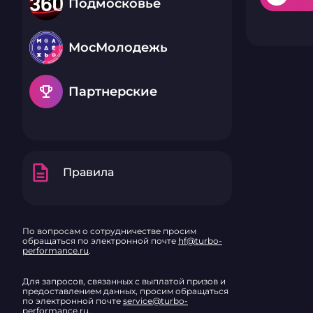
Подмосковье
МосМолодежь
emoji_events
Партнерские
description
Правила
По вопросам о сотрудничестве просим
обращаться по электронной почте
hf@turbo-
performance.ru
.
Для запросов, связанных с выплатой призов и
предоставлением данных, просим обращаться
по электронной почте
service@turbo-
performance.ru
.