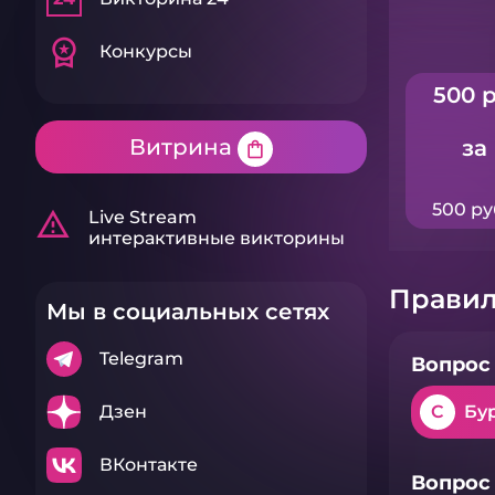
workspace_premium
Конкурсы
500 р
Витрина
за
shopping_bag
500 ру
warning_amber
Live Stream
интерактивные викторины
Правил
Мы в социальных сетях
Telegram
Вопрос 
Дзен
C
Бу
ВКонтакте
Вопрос 