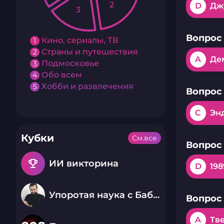
2
D
Дж
3
Вопрос 
Кино, сериалы, ТВ
1
Страны и путешествия
2
A
Де
Подмосковье
3
Обо всем
4
Хобби и развлечения
5
Вопрос 
C
Эн
Кубки
См.все
Вопрос 
emoji_events
ИИ викторина
D
198
Упоротая наука с Бабаем Лютым
Вопрос 
A
Тв