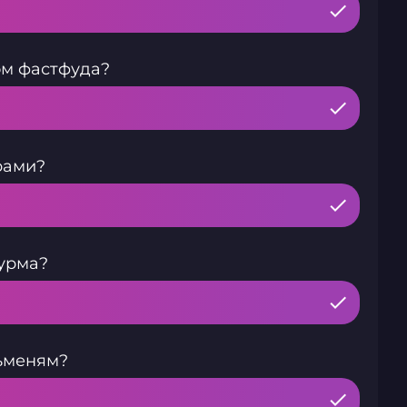
том фастфуда?
рами?
аурма?
льменям?