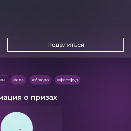
Поделиться
тки
еда
блюдо
фастфуд
ация о призах