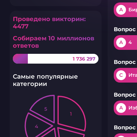
A
Би
Проведено викторин:
4477
Вопрос 
Собираем 10 миллионов
A
4
ответов
1 736 297
Вопрос 
C
Ит
Самые популярные
категории
Вопрос 
A
Из
5
1
4
Вопрос 