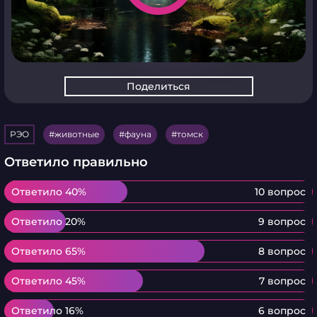
Поделиться
РЭО
животные
фауна
томск
Ответило правильно
Ответило 40%
Ответило 40%
10 вопрос
Ответило 20%
Ответило 20%
9 вопрос
Ответило 65%
Ответило 65%
8 вопрос
Ответило 45%
Ответило 45%
7 вопрос
Ответило 16%
Ответило 16%
6 вопрос