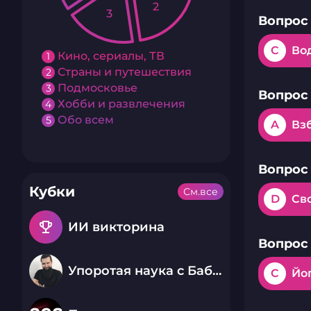
2
3
Вопрос 
C
Во
Кино, сериалы, ТВ
1
Страны и путешествия
2
Подмосковье
3
Вопрос 
Хобби и развлечения
4
Обо всем
5
A
Вз
Вопрос 
Кубки
См.все
D
Св
emoji_events
ИИ викторина
Вопрос 
Упоротая наука с Бабаем Лютым
C
Йо