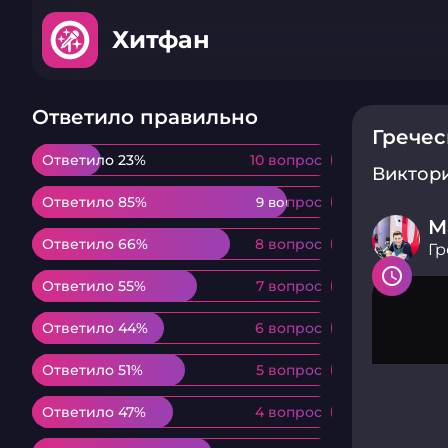
Хитфан
Ответило правильно
Гречес
Ответило 23%
Ответило 23%
10 вопрос
10 вопрос
Виктор
Ответило 85%
Ответило 85%
9 вопрос
9 вопрос
М
Ответило 66%
Ответило 66%
8 вопрос
8 вопрос
Гр
Ответило 55%
Ответило 55%
7 вопрос
7 вопрос
Ответило 44%
Ответило 44%
6 вопрос
6 вопрос
Ответило 51%
Ответило 51%
5 вопрос
5 вопрос
Ответило 47%
Ответило 47%
4 вопрос
4 вопрос