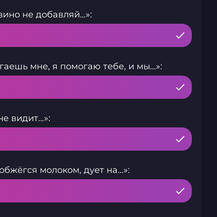
вино не добавляй…»:
аешь мне, я помогаю тебе, и мы…»:
е видит…»:
обжёгся молоком, дует на…»: