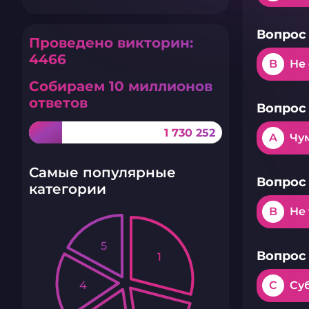
Вопрос 
Проведено викторин:
4466
B
Не 
Собираем 10 миллионов
ответов
Вопрос 
1 730 252
A
Чу
Самые популярные
Вопрос 
категории
B
Не
5
Вопрос 
1
4
C
Су