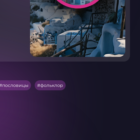
пословицы
фольклор