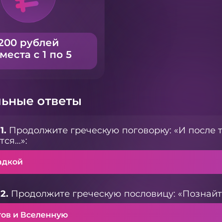
200 рублей
 места с 1 по 5
ьные ответы
1.
Продолжите греческую поговорку: «И после 
ся...»:
адкой
2.
Продолжите греческую пословицу: «Познайте
гов и Вселенную