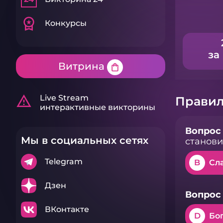
workspace_premium
Конкурсы
за
Витрина
shopping_bag
warning_amber
Live Stream
Правил
интерактивные викторины
Вопрос 
Мы в социальных сетях
становит
Telegram
B
Сл
Дзен
Вопрос 
ВКонтакте
D
Бо