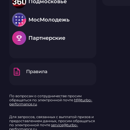
Подмосковье
МосМолодежь
emoji_events
Партнерские
description
Правила
По вопросам о сотрудничестве просим
обращаться по электронной почте
hf@turbo-
performance.ru
.
Для запросов, связанных с выплатой призов и
предоставлением данных, просим обращаться
по электронной почте
service@turbo-
performance.ru
.