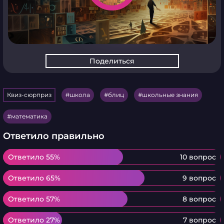
Поделиться
Квиз-сюрприз
школа
блиц
школьные знания
математика
Ответило правильно
Ответило 55%
Ответило 55%
10 вопрос
Ответило 65%
Ответило 65%
9 вопрос
Ответило 57%
Ответило 57%
8 вопрос
Ответило 27%
Ответило 27%
7 вопрос