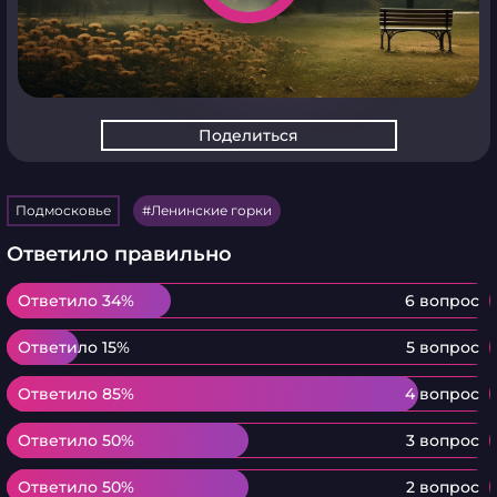
Поделиться
Подмосковье
Ленинские горки
Ответило правильно
Ответило 34%
Ответило 34%
6 вопрос
Ответило 15%
Ответило 15%
5 вопрос
Ответило 85%
Ответило 85%
4 вопрос
Ответило 50%
Ответило 50%
3 вопрос
Ответило 50%
Ответило 50%
2 вопрос