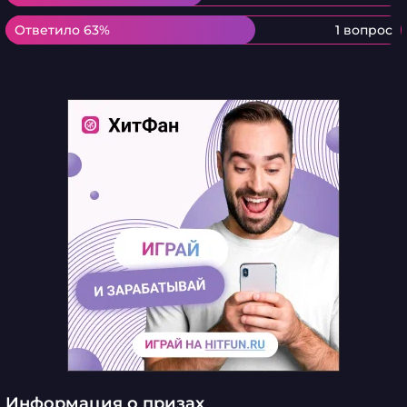
Ответило 63%
Ответило 63%
1 вопрос
Информация о призах