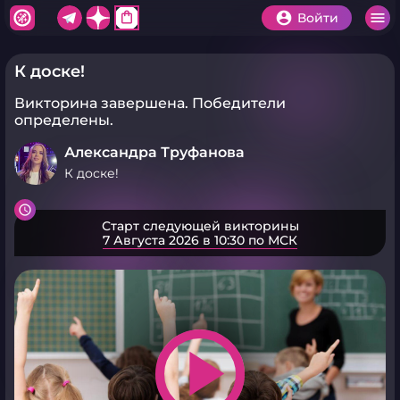
shopping_bag
Войти
К доске!
Викторина завершена.
Победители
определены.
Александра Труфанова
К доске!
Старт следующей викторины
7 Августа 2026 в 10:30 по МСК
play_arrow