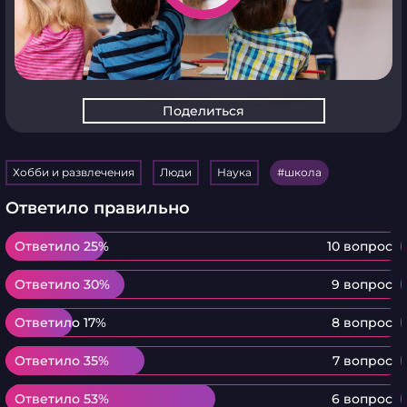
Поделиться
Хобби и развлечения
Люди
Наука
школа
Ответило правильно
Ответило 25%
Ответило 25%
10 вопрос
Ответило 30%
Ответило 30%
9 вопрос
Ответило 17%
Ответило 17%
8 вопрос
Ответило 35%
Ответило 35%
7 вопрос
Ответило 53%
Ответило 53%
6 вопрос