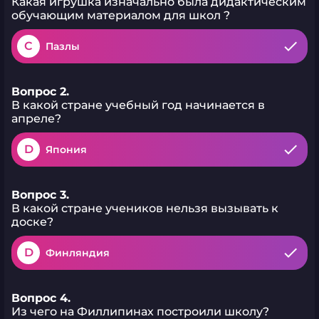
Какая игрушка изначально была дидактическим
обучающим материалом для школ ?
C
Пазлы
Вопрос 2.
В какой стране учебный год начинается в
апреле?
D
Япония
Вопрос 3.
В какой стране учеников нельзя вызывать к
доске?
D
Финляндия
Вопрос 4.
Из чего на Филлипинах построили школу?