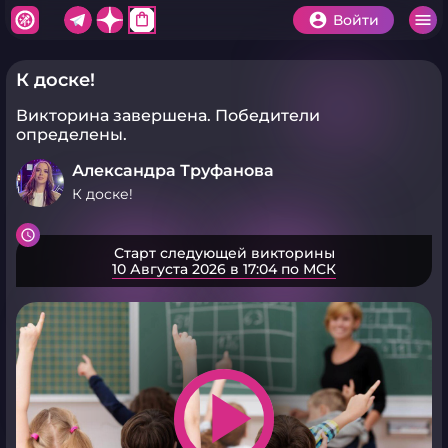
shopping_bag
Войти
К доске!
Викторина завершена.
Победители
определены.
Александра Труфанова
К доске!
Старт следующей викторины
10 Августа 2026 в 17:04 по МСК
play_arrow