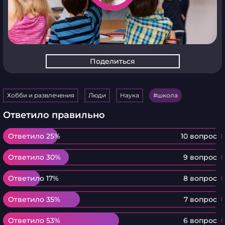
Поделиться
Хобби и развлечения
Люди
Наука
школа
Ответило правильно
Ответило 25%
Ответило 25%
10 вопрос
Ответило 30%
Ответило 30%
9 вопрос
Ответило 17%
Ответило 17%
8 вопрос
Ответило 35%
Ответило 35%
7 вопрос
Ответило 53%
Ответило 53%
6 вопрос