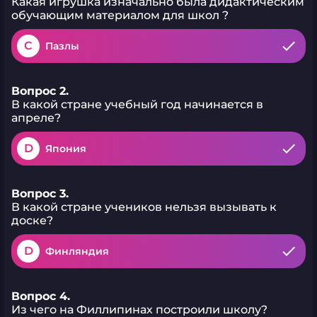
Какая игрушка изначально была дидактическим
обучающим материалом для школ ?
C
Пазлы
Вопрос 2.
В какой стране учебный год начинается в
апреле?
D
Япония
Вопрос 3.
В какой стране учеников нельзя вызывать к
доске?
D
Финляндия
Вопрос 4.
Из чего на Филлипинах построили школу?