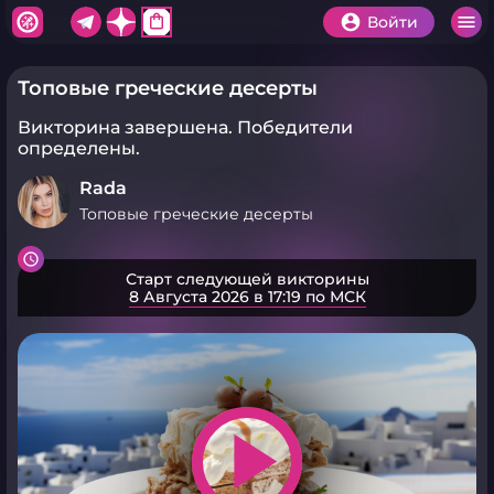
shopping_bag
Войти
Топовые греческие десерты
Викторина завершена.
Победители
определены.
Rada
Топовые греческие десерты
Старт следующей викторины
8 Августа 2026 в 17:19 по МСК
play_arrow