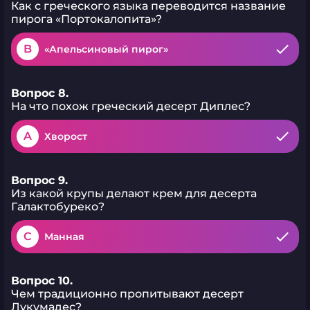
Как с греческого языка переводится название
пирога «Портокалопита»?
B
«Апельсиновый пирог»
Вопрос 8.
На что похож греческий десерт Диплес?
A
Хворост
Вопрос 9.
Из какой крупы делают крем для десерта
Галактобуреко?
C
Манная
Вопрос 10.
Чем традиционно пропитывают десерт
Лукумадес?