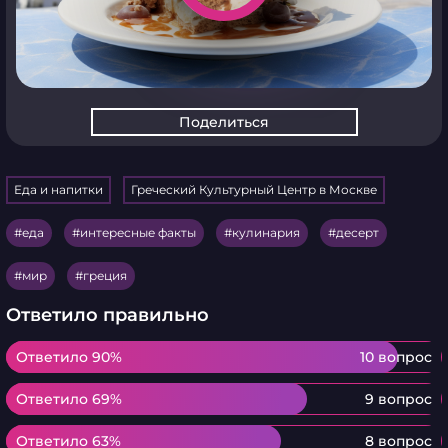
Поделиться
Еда и напитки
Греческий Культурный Центр в Москве
еда
интересные факты
кулинария
десерт
мир
греция
Ответило правильно
Ответило 90%
Ответило 90%
10 вопрос
Ответило 69%
Ответило 69%
9 вопрос
Ответило 63%
Ответило 63%
8 вопрос