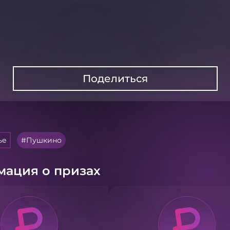
Поделиться
ье
Пушкино
ация о призах