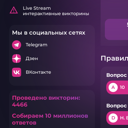
warning_amber
Live Stream
интерактивные викторины
Мы в социальных сетях
Telegram
Правил
Дзен
ВКонтакте
Вопрос 
A
10
Проведено викторин:
4466
Вопрос 
Собираем 10 миллионов
D
Н. 
ответов