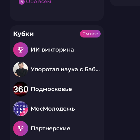
Обо всем
5
Кубки
См.все
emoji_events
ИИ викторина
Упоротая наука с Бабаем Лютым
Подмосковье
МосМолодежь
emoji_events
Партнерские