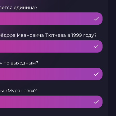
яется единица?
Фёдора Ивановича Тютчева в 1999 году?
о» по выходным?
бы «Мураново»?