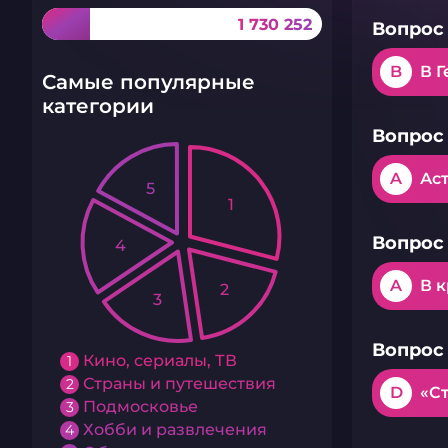
1 730 252
Вопрос 
B
В 
Самые популярные
категории
Вопрос 
A
Ас
5
1
Вопрос 
4
A
В 
2
3
Вопрос 
Кино, сериалы, ТВ
1
Страны и путешествия
2
D
«С
Подмосковье
3
Хобби и развлечения
4