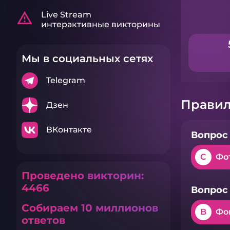
warning_amber
Live Stream
интерактивные викторины
Мы в социальных сетях
Telegram
Правил
Дзен
ВКонтакте
Вопрос 
C
Фо
Проведено викторин:
4466
Вопрос 
Собираем 10 миллионов
B
Фо
ответов