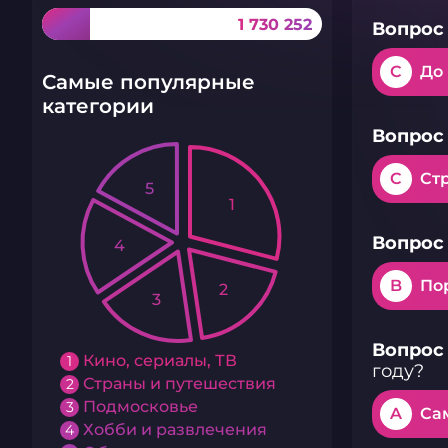
1 730 252
Вопрос 
C
До
Самые популярные
категории
Вопрос 
C
Ст
5
1
Вопрос 
4
B
По
2
3
Вопрос 
Кино, сериалы, ТВ
1
году?
Страны и путешествия
2
Подмосковье
3
A
Са
Хобби и развлечения
4