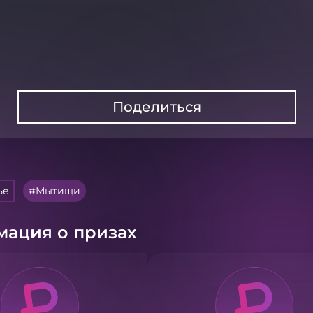
Поделиться
ье
Мытищи
ация о призах