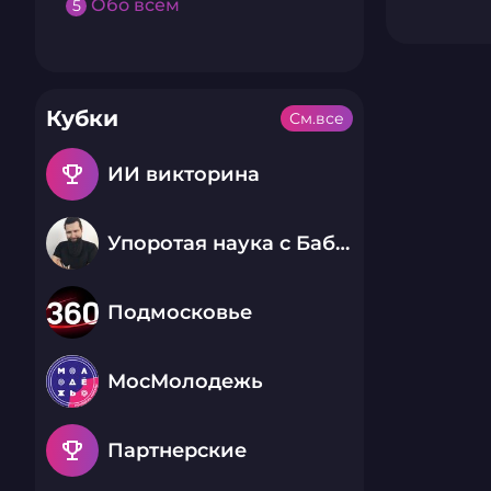
Обо всем
5
Кубки
См.все
emoji_events
ИИ викторина
Упоротая наука с Бабаем Лютым
Подмосковье
МосМолодежь
emoji_events
Партнерские