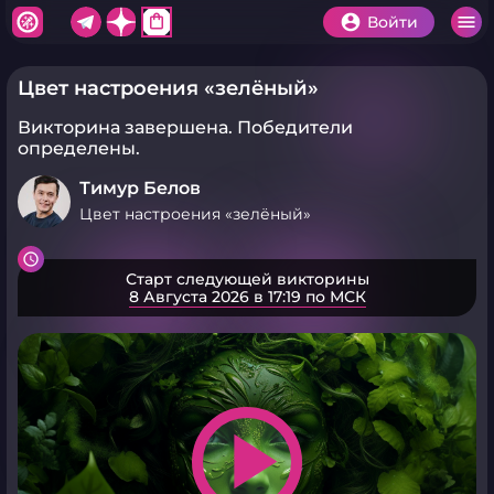
shopping_bag
Войти
Цвет настроения «зелёный»
Викторина завершена.
Победители
определены.
Тимур Белов
Цвет настроения «зелёный»
Старт следующей викторины
8 Августа 2026 в 17:19 по МСК
play_arrow