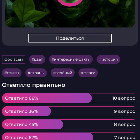
Поделиться
Обо всем
цвет
интересные факты
история
птицы
страны
зелёный
флаги
Ответило правильно
Ответило 66%
Ответило 66%
10 вопрос
Ответило 36%
Ответило 36%
9 вопрос
Ответило 45%
Ответило 45%
8 вопрос
Ответило 67%
Ответило 67%
7 вопрос