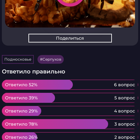
Поделиться
Подмосковье
Серпухов
Ответило правильно
Ответило 52%
Ответило 52%
6 вопрос
Ответило 39%
Ответило 39%
5 вопрос
Ответило 29%
Ответило 29%
4 вопрос
Ответило 78%
Ответило 78%
3 вопрос
Ответило 26%
Ответило 26%
2 вопрос