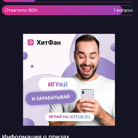
Ответило 90%
Ответило 90%
1 вопрос
Информация о призах