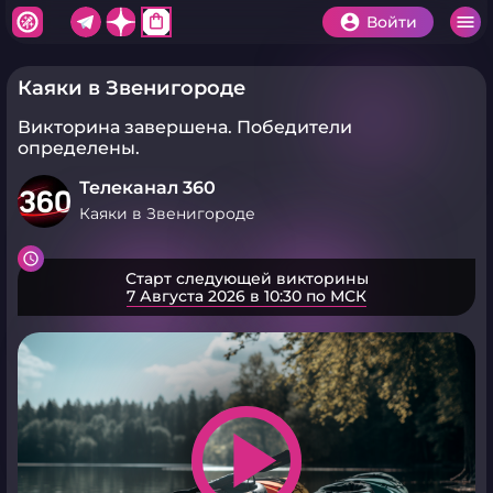
shopping_bag
Войти
Каяки в Звенигороде
Викторина завершена.
Победители
определены.
Телеканал 360
Каяки в Звенигороде
Старт следующей викторины
7 Августа 2026 в 10:30 по МСК
play_arrow