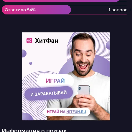
Ответило 54%
Ответило 54%
1 вопрос
Информация о призах