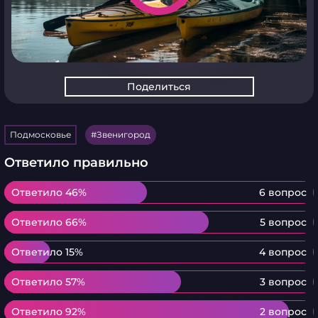
Поделиться
Подмосковье
Звенигород
Ответило правильно
Ответило 46%
Ответило 46%
6 вопрос
Ответило 66%
Ответило 66%
5 вопрос
Ответило 15%
Ответило 15%
4 вопрос
Ответило 57%
Ответило 57%
3 вопрос
Ответило 92%
Ответило 92%
2 вопрос