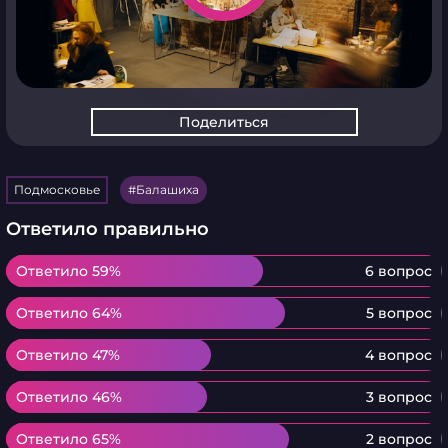
Поделиться
Подмосковье
Балашиха
Ответило правильно
Ответило 59%
Ответило 59%
6 вопрос
Ответило 64%
Ответило 64%
5 вопрос
Ответило 47%
Ответило 47%
4 вопрос
Ответило 46%
Ответило 46%
3 вопрос
Ответило 65%
Ответило 65%
2 вопрос