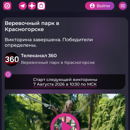
shopping_bag
Войти
Веревочный парк в
Красногорске
Викторина завершена.
Победители
определены.
Телеканал 360
Веревочный парк в Красногорске
Старт следующей викторины
7 Августа 2026 в 10:30 по МСК
play_arrow